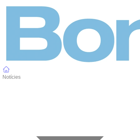
Panell de gestió de galetes
Notícies