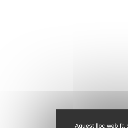
Aquest lloc web fa s