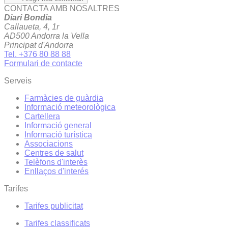
CONTACTA AMB NOSALTRES
Diari Bondia
Callaueta, 4, 1r
AD500 Andorra la Vella
Principat d'Andorra
Tel. +376 80 88 88
Formulari de contacte
Serveis
Farmàcies de guàrdia
Informació meteorològica
Cartellera
Informació general
Informació turística
Associacions
Centres de salut
Telèfons d'interès
Enllaços d'interés
Tarifes
Tarifes publicitat
Tarifes classificats