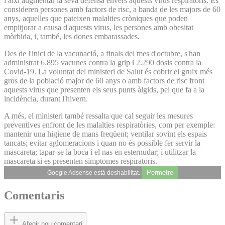
i així augmentar la seva defensa envers aquests virus respiratoris. Es
consideren persones amb factors de risc, a banda de les majors de 60
anys, aquelles que pateixen malalties cròniques que poden
empitjorar a causa d'aquests virus, les persones amb obesitat
mòrbida, i, també, les dones embarassades.
Des de l'inici de la vacunació, a finals del mes d'octubre, s'han
administrat 6.895 vacunes contra la grip i 2.290 dosis contra la
Covid-19. La voluntat del ministeri de Salut és cobrir el gruix més
gros de la població major de 60 anys o amb factors de risc front
aquests virus que presenten els seus punts àlgids, pel que fa a la
incidència, durant l'hivern.
A més, el ministeri també ressalta que cal seguir les mesures
preventives enfront de les malalties respiratòries, com per exemple:
mantenir una higiene de mans freqüent; ventilar sovint els espais
tancats; evitar aglomeracions i quan no és possible fer servir la
mascareta; tapar-se la boca i el nas en esternudar; i utilitzar la
mascareta si es presenten símptomes respiratoris.
Permetre
Google Adsense està deshabilitat.
Comentaris
Afegir nou comentari