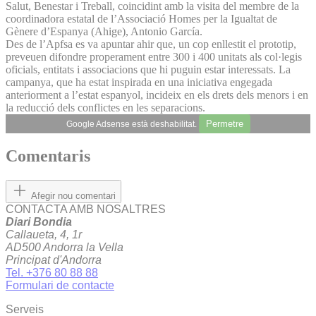
Salut, Benestar i Treball, coincidint amb la visita del membre de la
coordinadora estatal de l’Associació Homes per la Igualtat de
Gènere d’Espanya (Ahige), Antonio García.
Des de l’Apfsa es va apuntar ahir que, un cop enllestit el prototip,
preveuen difondre properament entre 300 i 400 unitats als col·legis
oficials, entitats i associacions que hi puguin estar interessats. La
campanya, que ha estat inspirada en una iniciativa engegada
anteriorment a l’estat espanyol, incideix en els drets dels menors i en
la reducció dels conflictes en les separacions.
Permetre
Google Adsense està deshabilitat.
Comentaris
Afegir nou comentari
CONTACTA AMB NOSALTRES
Diari Bondia
Callaueta, 4, 1r
AD500 Andorra la Vella
Principat d'Andorra
Tel. +376 80 88 88
Formulari de contacte
Serveis