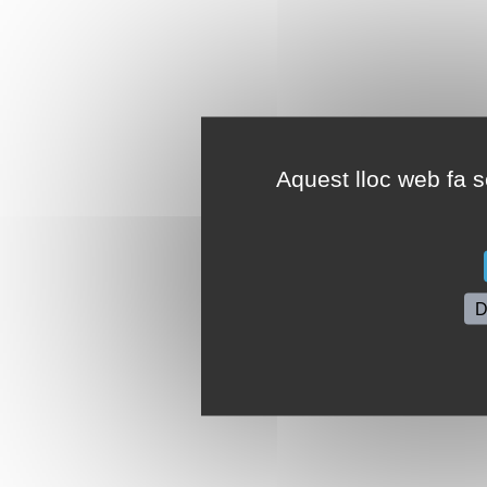
Aquest lloc web fa se
D