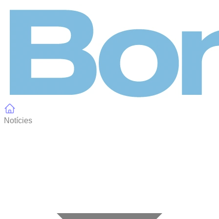
Panell de gestió de galetes
Notícies