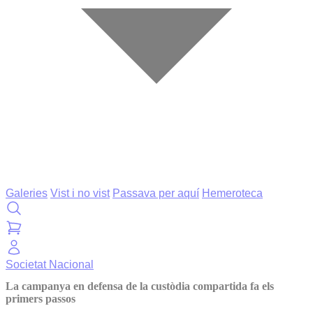
Galeries
Vist i no vist
Passava per aquí
Hemeroteca
Societat
Nacional
La campanya en defensa de la custòdia compartida fa els
primers passos