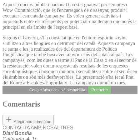
Aquest concurs públic i nacional ha estat guanyat per l'empresa
Wow Comunicació, que és l'encarregada de dissenyar, produir i
executar l'esmentada campanya. Es volen generar activitats i
inquietuds entre els més petits per potenciar una llengua que no és la
principal en els àmbits de l'esport base.
Segons el Govern, s'ha constatat que en l'entorn esportiu sovint
s'utilitzen altres llengües en detriment del català. Aquesta campanya
se suma a les ja realitzades des del departament de Política
Lingüística que també buscaven afavorir l'ús del català al país. Les
campanyes, com les dutes a terme al Pas de la Casa o en el sector de
la restauració, volen donar resposta als resultats de les enquestes
sociolingüístiques i busquen millorar i sensibilitzar sobre el seu ús en
els àmbits on són més desfavorables. La presentació s'ha fet al Prat
del Roure a Escaldes-Engordany. La campanya durarà un mes.
Permetre
Google Adsense està deshabilitat.
Comentaris
Afegir nou comentari
CONTACTA AMB NOSALTRES
Diari Bondia
Callaueta, 4, 1r