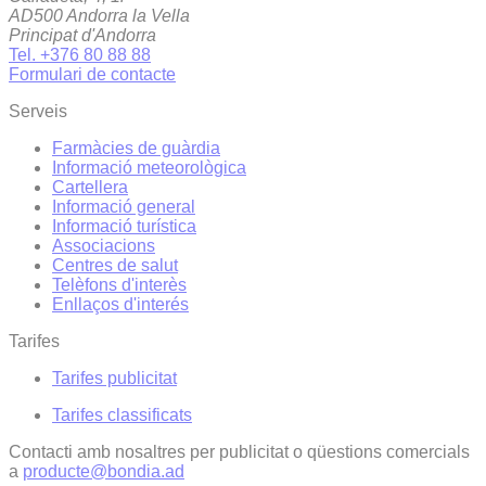
AD500 Andorra la Vella
Principat d'Andorra
Tel. +376 80 88 88
Formulari de contacte
Serveis
Farmàcies de guàrdia
Informació meteorològica
Cartellera
Informació general
Informació turística
Associacions
Centres de salut
Telèfons d'interès
Enllaços d'interés
Tarifes
Tarifes publicitat
Tarifes classificats
Contacti amb nosaltres per publicitat o qüestions comercials
a
producte@bondia.ad