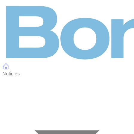
Panell de gestió de galetes
Notícies