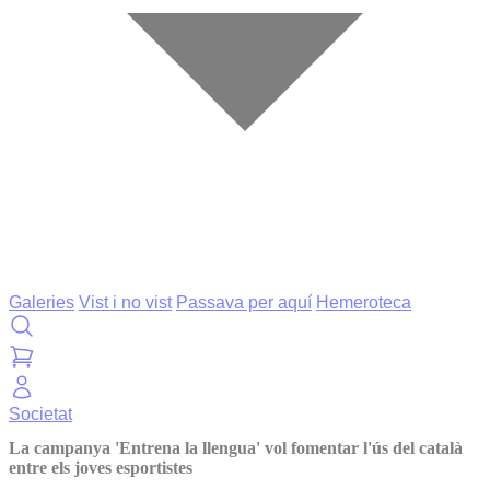
Galeries
Vist i no vist
Passava per aquí
Hemeroteca
Societat
La campanya 'Entrena la llengua' vol fomentar l'ús del català
entre els joves esportistes