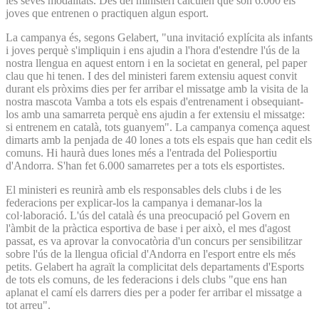
les seves modalitats. Des del ministeri calculen que són 6.000 els
joves que entrenen o practiquen algun esport.
La campanya és, segons Gelabert, "una invitació explícita als infants
i joves perquè s'impliquin i ens ajudin a l'hora d'estendre l'ús de la
nostra llengua en aquest entorn i en la societat en general, pel paper
clau que hi tenen. I des del ministeri farem extensiu aquest convit
durant els pròxims dies per fer arribar el missatge amb la visita de la
nostra mascota Vamba a tots els espais d'entrenament i obsequiant-
los amb una samarreta perquè ens ajudin a fer extensiu el missatge:
si entrenem en català, tots guanyem". La campanya comença aquest
dimarts amb la penjada de 40 lones a tots els espais que han cedit els
comuns. Hi haurà dues lones més a l'entrada del Poliesportiu
d'Andorra. S'han fet 6.000 samarretes per a tots els esportistes.
El ministeri es reunirà amb els responsables dels clubs i de les
federacions per explicar-los la campanya i demanar-los la
col·laboració. L'ús del català és una preocupació pel Govern en
l'àmbit de la pràctica esportiva de base i per això, el mes d'agost
passat, es va aprovar la convocatòria d'un concurs per sensibilitzar
sobre l'ús de la llengua oficial d'Andorra en l'esport entre els més
petits. Gelabert ha agraït la complicitat dels departaments d'Esports
de tots els comuns, de les federacions i dels clubs "que ens han
aplanat el camí els darrers dies per a poder fer arribar el missatge a
tot arreu".