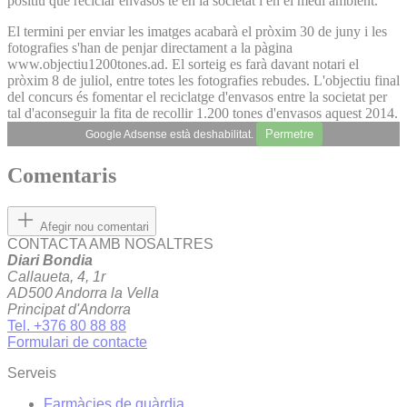
positiu que reciclar envasos té en la societat i en el medi ambient.
El termini per enviar les imatges acabarà el pròxim 30 de juny i les
fotografies s'han de penjar directament a la pàgina
www.objectiu1200tones.ad. El sorteig es farà davant notari el
pròxim 8 de juliol, entre totes les fotografies rebudes. L'objectiu final
del concurs és fomentar el reciclatge d'envasos entre la societat per
tal d'aconseguir la fita de recollir 1.200 tones d'envasos aquest 2014.
Permetre
Google Adsense està deshabilitat.
Comentaris
Afegir nou comentari
CONTACTA AMB NOSALTRES
Diari Bondia
Callaueta, 4, 1r
AD500 Andorra la Vella
Principat d'Andorra
Tel. +376 80 88 88
Formulari de contacte
Serveis
Farmàcies de guàrdia