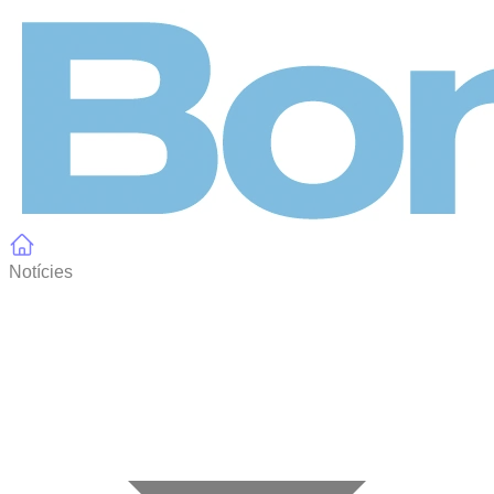
Panell de gestió de galetes
Notícies