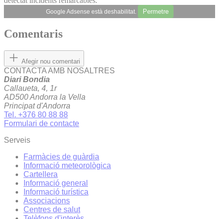
detectat incidents remarcables.
Permetre
Google Adsense està deshabilitat.
Comentaris
Afegir nou comentari
CONTACTA AMB NOSALTRES
Diari Bondia
Callaueta, 4, 1r
AD500 Andorra la Vella
Principat d'Andorra
Tel. +376 80 88 88
Formulari de contacte
Serveis
Farmàcies de guàrdia
Informació meteorològica
Cartellera
Informació general
Informació turística
Associacions
Centres de salut
Telèfons d'interès