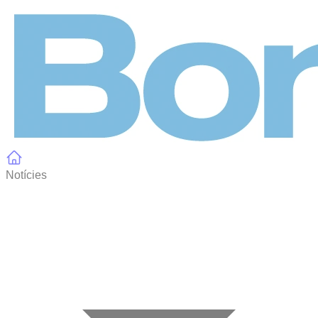
Panell de gestió de galetes
Notícies