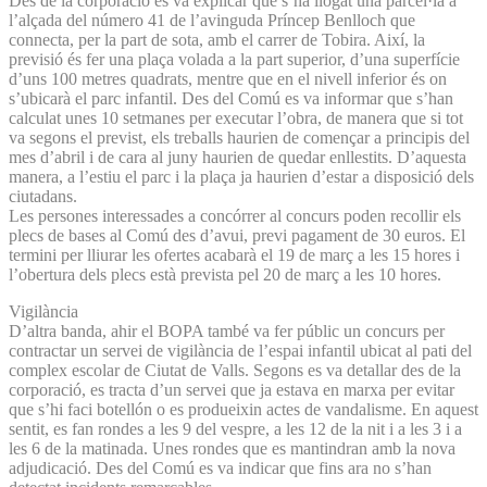
Des de la corporació es va explicar que s’ha llogat una parcel·la a
l’alçada del número 41 de l’avinguda Príncep Benlloch que
connecta, per la part de sota, amb el carrer de Tobira. Així, la
previsió és fer una plaça volada a la part superior, d’una superfície
d’uns 100 metres quadrats, mentre que en el nivell inferior és on
s’ubicarà el parc infantil. Des del Comú es va informar que s’han
calculat unes 10 setmanes per executar l’obra, de manera que si tot
va segons el previst, els treballs haurien de començar a principis del
mes d’abril i de cara al juny haurien de quedar enllestits. D’aquesta
manera, a l’estiu el parc i la plaça ja haurien d’estar a disposició dels
ciutadans.
Les persones interessades a concórrer al concurs poden recollir els
plecs de bases al Comú des d’avui, previ pagament de 30 euros. El
termini per lliurar les ofertes acabarà el 19 de març a les 15 hores i
l’obertura dels plecs està prevista pel 20 de març a les 10 hores.
Vigilància
D’altra banda, ahir el BOPA també va fer públic un concurs per
contractar un servei de vigilància de l’espai infantil ubicat al pati del
complex escolar de Ciutat de Valls. Segons es va detallar des de la
corporació, es tracta d’un servei que ja estava en marxa per evitar
que s’hi faci botellón o es produeixin actes de vandalisme. En aquest
sentit, es fan rondes a les 9 del vespre, a les 12 de la nit i a les 3 i a
les 6 de la matinada. Unes rondes que es mantindran amb la nova
adjudicació. Des del Comú es va indicar que fins ara no s’han