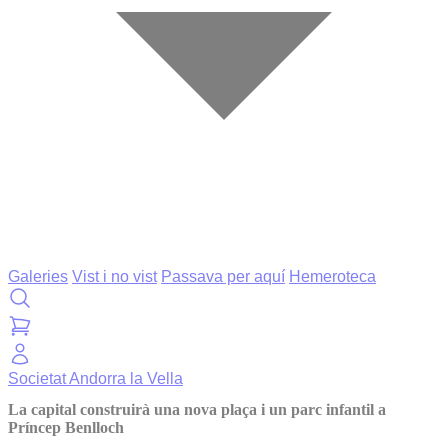
Galeries
Vist i no vist
Passava per aquí
Hemeroteca
Societat
Andorra la Vella
La capital construirà una nova plaça i un parc infantil a
Príncep Benlloch