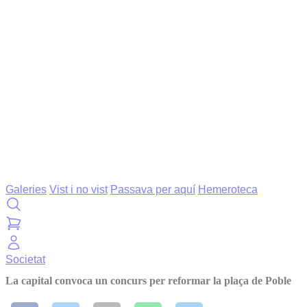
Galeries
Vist i no vist
Passava per aquí
Hemeroteca
Societat
La capital convoca un concurs per reformar la plaça de Poble