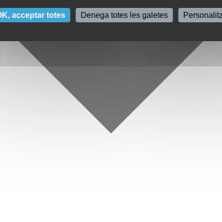
K, acceptar totes
Denega totes les galetes
Personalit