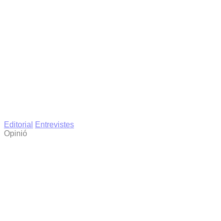
Editorial
Entrevistes
Opinió