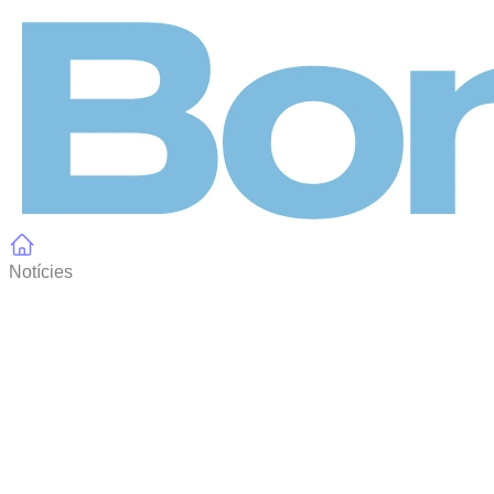
Panell de gestió de galetes
Notícies