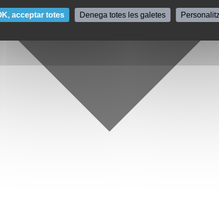
K, acceptar totes
Denega totes les galetes
Personalit