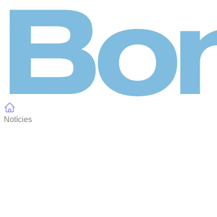
Panell de gestió de galetes
Notícies