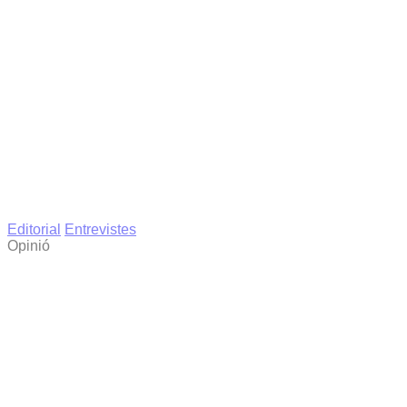
Editorial
Entrevistes
Opinió