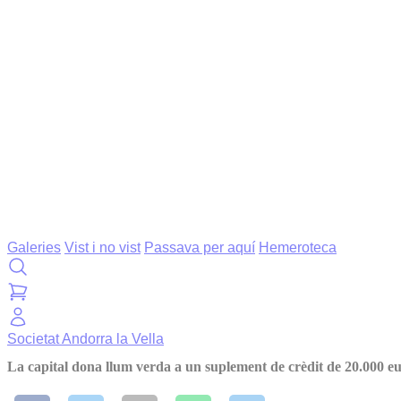
Galeries
Vist i no vist
Passava per aquí
Hemeroteca
Societat
Andorra la Vella
La capital dona llum verda a un suplement de crèdit de 20.000 euro