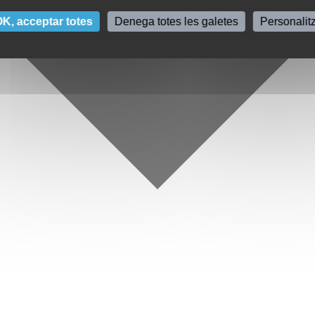
K, acceptar totes
Denega totes les galetes
Personalit