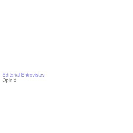
Editorial
Entrevistes
Opinió