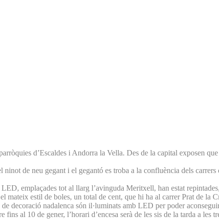
 parròquies d’Escaldes i Andorra la Vella. Des de la capital exposen qu
l ninot de neu gegant i el gegantó es troba a la confluència dels carrers
 LED, emplaçades tot al llarg l’avinguda Meritxell, han estat repintades,
 mateix estil de boles, un total de cent, que hi ha al carrer Prat de la C
us de decoració nadalenca són il·luminats amb LED per poder aconseguir 
fins al 10 de gener, l’horari d’encesa serà de les sis de la tarda a les t