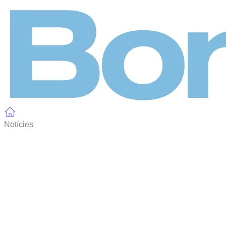
Panell de gestió de galetes
Notícies