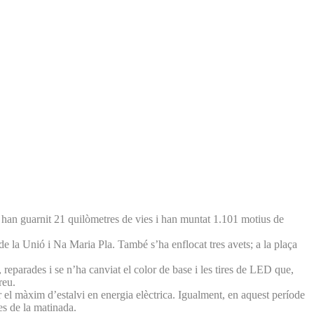
e han guarnit 21 quilòmetres de vies i han muntat 1.101 motius de
 de la Unió i Na Maria Pla. També s’ha enflocat tres avets; a la plaça
 reparades i se n’ha canviat el color de base i les tires de LED que,
reu.
el màxim d’estalvi en energia elèctrica. Igualment, en aquest període
res de la matinada.