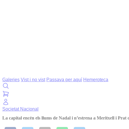
Galeries
Vist i no vist
Passava per aquí
Hemeroteca
Societat
Nacional
La capital encén els llums de Nadal i n’estrena a Meritxell i Prat