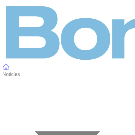
Panell de gestió de galetes
Notícies