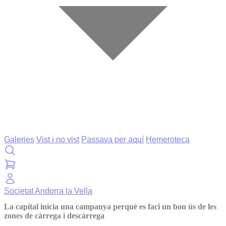
Galeries
Vist i no vist
Passava per aquí
Hemeroteca
Societat
Andorra la Vella
La capital inicia una campanya perquè es faci un bon ús de les
zones de càrrega i descàrrega