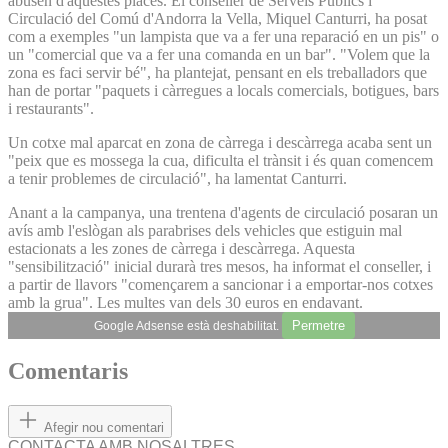
abusen d'aquestes places. El conseller de Serveis Públics i
Circulació del Comú d'Andorra la Vella, Miquel Canturri, ha posat
com a exemples "un lampista que va a fer una reparació en un pis" o
un "comercial que va a fer una comanda en un bar". "Volem que la
zona es faci servir bé", ha plantejat, pensant en els treballadors que
han de portar "paquets i càrregues a locals comercials, botigues, bars
i restaurants".
Un cotxe mal aparcat en zona de càrrega i descàrrega acaba sent un
"peix que es mossega la cua, dificulta el trànsit i és quan comencem
a tenir problemes de circulació", ha lamentat Canturri.
Anant a la campanya, una trentena d'agents de circulació posaran un
avís amb l'eslògan als parabrises dels vehicles que estiguin mal
estacionats a les zones de càrrega i descàrrega. Aquesta
"sensibilització" inicial durarà tres mesos, ha informat el conseller, i
a partir de llavors "començarem a sancionar i a emportar-nos cotxes
amb la grua". Les multes van dels 30 euros en endavant.
Permetre
Google Adsense està deshabilitat.
Comentaris
Afegir nou comentari
CONTACTA AMB NOSALTRES