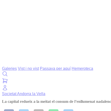
Galeries
Vist i no vist
Passava per aquí
Hemeroteca
Societat
Andorra la Vella
La capital redueix a la meitat el consum de l’enllumenat nadalen