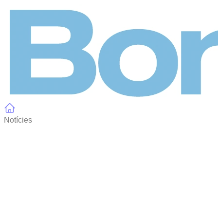
Panell de gestió de galetes
Notícies