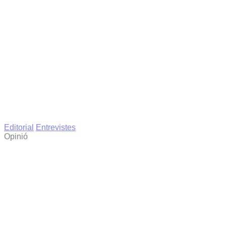
Editorial
Entrevistes
Opinió