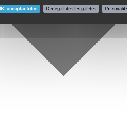
K, acceptar totes
Denega totes les galetes
Personalit