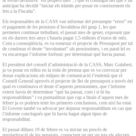
la versió definitiva “els propers dies”, i que el contingut del que s’ha
anticipat ha decidit “iniciar els tràmits per posar en coneixement els
fets a la Fiscalia”.
Els responsables de la CASS van informar del presumpte “error” en
el pagament de les pensions d’invalidesa del grup 1, les que
permeten continuar treballant, el passat mes de gener, exposant que
en els darrers tres anys s’hauria pagat 1,5 milions d’euros de més.
Com a conseqüència, es va esmenar el projecte de Pressupost per tal
de condonar el deute “involuntari” als pensionistes, i en paral·lel es
va encarregar l’informe forènsic per determinar què havia passat.
El president del consell d’administració de la CASS, Marc Galabert,
ja va posar en relleu en la roda de premsa que es va convocar per
donar explicacions als mitjans de comunicació l’endemà que el
Consell General aprovés el projecte de llei de pressupost a través del
qual es condonava el deute d’aquests pensionistes, que l’informe
extern havia de determinar “què ha passat, com i si hi ha
responsabilitats” i va puntualitzar que cap a finals d’aquest mes de
febrer ja es podrien tenir les primeres conclusions, com així ha estat.
El Govern també va advocar per depurar responsabilitats en cas que
l’informe conclogués que hi havia hagut algun tipus de
responsabilitat.
El passat dilluns 19 de febrer es va iniciar un procés de
regularització de les pensions, contactant un per un tots els afectats.