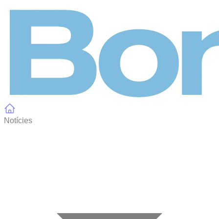
Panell de gestió de galetes
Notícies