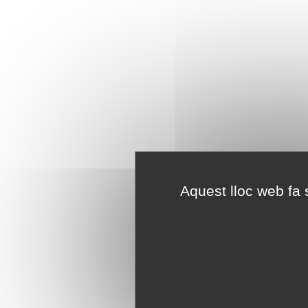
Aquest lloc web fa s