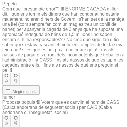
Pepeto
Com que "presumpte error"?!!!! ENORME CAGADA millor
dit, i que ens tornin els diners que han condonat no estaria
malament, no eren diners de Govern i s'han tret de la màniga
una llei (com sempre fan com un mag es treu un conill del
barret) per apanyar la cagada de 3 anys que ha suposat una
apropiació indeguda de béns de 1,5 milions i no saben
encara si hi ha responsables?? No crec que sigui tan difícil
saber qui s'estava rascant el melic en comptes de fer la seva
feina no? si és que és per pixar i no treure gota! Fins als
nassos de pagar els errors dels incompetents que treballen a
l'administració i la CASS, fins als nassos de què es tapin les
cagades entre ells, i fins als nassos de què ens preguin el
pel!!!
👍
👎
Afegir resposta
humor
Proposta popular!!! Votem que es canviin el nom de CASS
(Caixa andorrana de seguretat social) per CAIS (Caixa
andorrana d'"inseguretat" social)
👍
👎