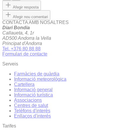
Afegir resposta
Afegir nou comentari
CONTACTA AMB NOSALTRES
Diari Bondia
Callaueta, 4, 1r
AD500 Andorra la Vella
Principat d'Andorra
Tel. +376 80 88 88
Formulari de contacte
Serveis
Farmàcies de guàrdia
Informació meteorològica
Cartellera
Informació general
Informació turística
Associacions
Centres de salut
Telèfons d'interès
Enllaços d'interés
Tarifes