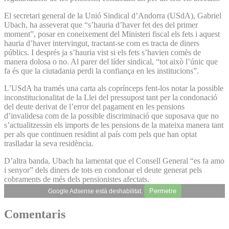
El secretari general de la Unió Sindical d’Andorra (USdA), Gabriel
Ubach, ha asseverat que “s’hauria d’haver fet des del primer
moment”, posar en coneixement del Ministeri fiscal els fets i aquest
hauria d’haver intervingut, tractant-se com es tracta de diners
públics. I després ja s’hauria vist si els fets s’havien comès de
manera dolosa o no. Al parer del líder sindical, “tot això l’únic que
fa és que la ciutadania perdi la confiança en les institucions”.
L’USdA ha tramés una carta als coprínceps fent-los notar la possible
inconstitucionalitat de la Llei del pressupost tant per la condonació
del deute derivat de l’error del pagament en les pensions
d’invalidesa com de la possible discriminació que suposava que no
s’actualitzessin els imports de les pensions de la mateixa manera tant
per als que continuen residint al país com pels que han optat
traslladar la seva residència.
D’altra banda, Ubach ha lamentat que el Consell General “es fa amo
i senyor” dels diners de tots en condonar el deute generat pels
cobraments de més dels pensionistes afectats.
Permetre
Google Adsense està deshabilitat.
Comentaris