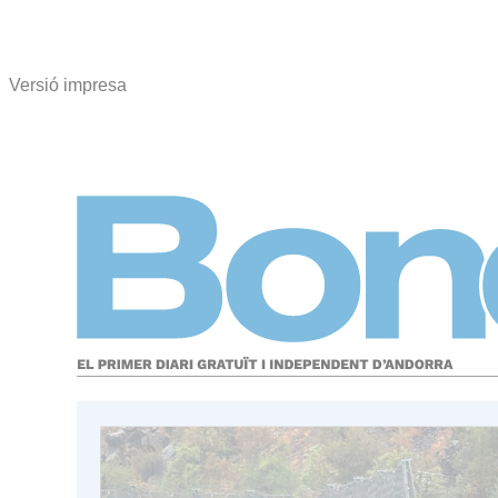
Versió impresa