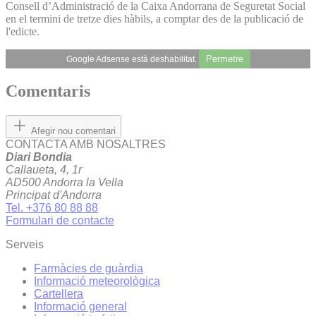
Consell d’Administració de la Caixa Andorrana de Seguretat Social
en el termini de tretze dies hàbils, a comptar des de la publicació de
l'edicte.
Permetre
Google Adsense està deshabilitat.
Comentaris
Afegir nou comentari
CONTACTA AMB NOSALTRES
Diari Bondia
Callaueta, 4, 1r
AD500 Andorra la Vella
Principat d'Andorra
Tel. +376 80 88 88
Formulari de contacte
Serveis
Farmàcies de guàrdia
Informació meteorològica
Cartellera
Informació general