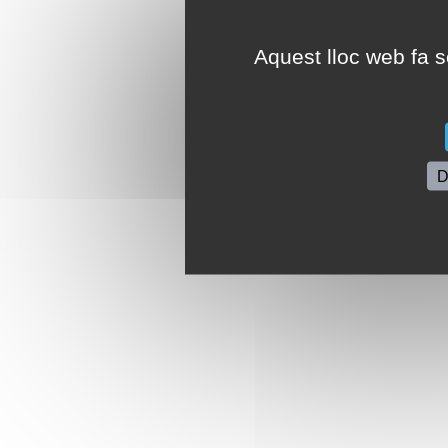
Aquest lloc web fa se
D