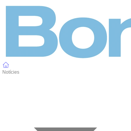
Panell de gestió de galetes
Notícies