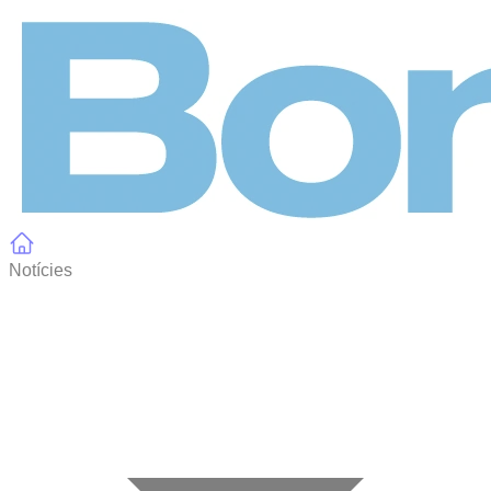
Panell de gestió de galetes
Notícies