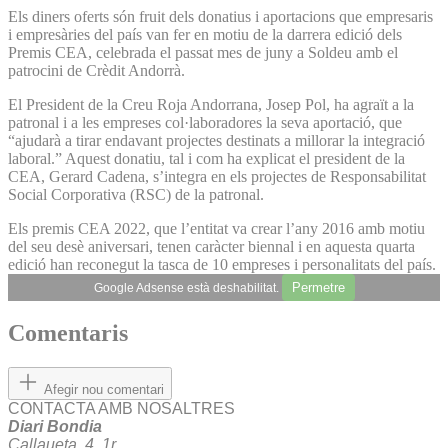
Els diners oferts són fruit dels donatius i aportacions que empresaris
i empresàries del país van fer en motiu de la darrera edició dels
Premis CEA, celebrada el passat mes de juny a Soldeu amb el
patrocini de Crèdit Andorrà.
El President de la Creu Roja Andorrana, Josep Pol, ha agraït a la
patronal i a les empreses col·laboradores la seva aportació, que
“ajudarà a tirar endavant projectes destinats a millorar la integració
laboral.” Aquest donatiu, tal i com ha explicat el president de la
CEA, Gerard Cadena, s’integra en els projectes de Responsabilitat
Social Corporativa (RSC) de la patronal.
Els premis CEA 2022, que l’entitat va crear l’any 2016 amb motiu
del seu desè aniversari, tenen caràcter biennal i en aquesta quarta
edició han reconegut la tasca de 10 empreses i personalitats del país.
Permetre
Google Adsense està deshabilitat.
Comentaris
Afegir nou comentari
CONTACTA AMB NOSALTRES
Diari Bondia
Callaueta, 4, 1r