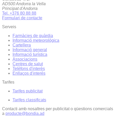
AD500 Andorra la Vella
Principat d'Andorra
Tel. +376 80 88 88
Formulari de contacte
Serveis
Farmàcies de guàrdia
Informació meteorològica
Cartellera
Informació general
Informació turística
Associacions
Centres de salut
Telèfons d'interès
Enllaços d'interés
Tarifes
Tarifes publicitat
Tarifes classificats
Contacti amb nosaltres per publicitat o qüestions comercials
a
producte@bondia.ad