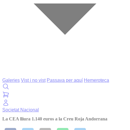
Galeries
Vist i no vist
Passava per aquí
Hemeroteca
Societat
Nacional
La CEA lliura 1.140 euros a la Creu Roja Andorrana