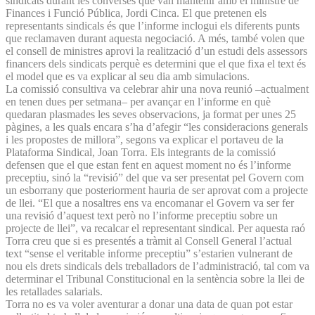
sindicats durant les converses que van mantenir amb el ministre de
Finances i Funció Pública, Jordi Cinca. El que pretenen els
representants sindicals és que l’informe inclogui els diferents punts
que reclamaven durant aquesta negociació. A més, també volen que
el consell de ministres aprovi la realització d’un estudi dels assessors
financers dels sindicats perquè es determini que el que fixa el text és
el model que es va explicar al seu dia amb simulacions.
La comissió consultiva va celebrar ahir una nova reunió –actualment
en tenen dues per setmana– per avançar en l’informe en què
quedaran plasmades les seves observacions, ja format per unes 25
pàgines, a les quals encara s’ha d’afegir “les consideracions generals
i les propostes de millora”, segons va explicar el portaveu de la
Plataforma Sindical, Joan Torra. Els integrants de la comissió
defensen que el que estan fent en aquest moment no és l’informe
preceptiu, sinó la “revisió” del que va ser presentat pel Govern com
un esborrany que posteriorment hauria de ser aprovat com a projecte
de llei. “El que a nosaltres ens va encomanar el Govern va ser fer
una revisió d’aquest text però no l’informe preceptiu sobre un
projecte de llei”, va recalcar el representant sindical. Per aquesta raó
Torra creu que si es presentés a tràmit al Consell General l’actual
text “sense el veritable informe preceptiu” s’estarien vulnerant de
nou els drets sindicals dels treballadors de l’administració, tal com va
determinar el Tribunal Constitucional en la sentència sobre la llei de
les retallades salarials.
Torra no es va voler aventurar a donar una data de quan pot estar