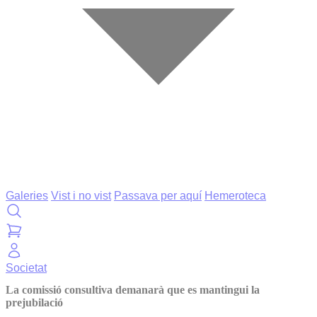
Galeries
Vist i no vist
Passava per aquí
Hemeroteca
Societat
La comissió consultiva demanarà que es mantingui la
prejubilació