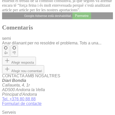
enllestit el treball de la comissió consultiva, ja que segons va afirmar
encara té “força feina i és molt enrevessada perquè s’està analitzant
article per article per fer les nostres aportacions”.
Permetre
Google Adsense està deshabilitat.
Comentaris
serni
Anar dilanant per no resoldre el problema. Tots a una...
👍
👎
Afegir resposta
Afegir nou comentari
CONTACTA AMB NOSALTRES
Diari Bondia
Callaueta, 4, 1r
AD500 Andorra la Vella
Principat d'Andorra
Tel. +376 80 88 88
Formulari de contacte
Serveis