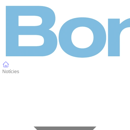
Panell de gestió de galetes
Notícies