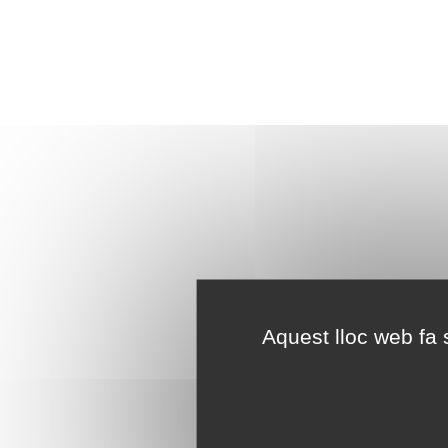
Aquest lloc web fa s