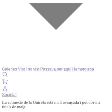
Galeries
Vist i no vist
Passava per aquí
Hemeroteca
Societat
La connexió de la Quirola està molt avançada i pot obrir a
finals de maig