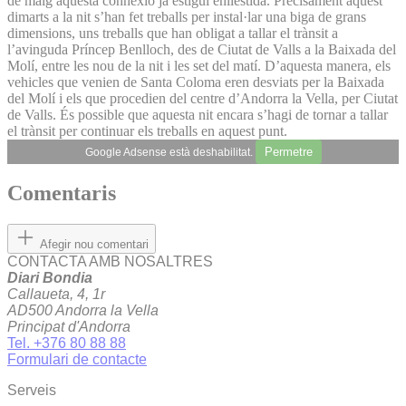
de maig aquesta connexió ja estigui enllestida. Precisament aquest
dimarts a la nit s’han fet treballs per instal·lar una biga de grans
dimensions, uns treballs que han obligat a tallar el trànsit a
l’avinguda Príncep Benlloch, des de Ciutat de Valls a la Baixada del
Molí, entre les nou de la nit i les set del matí. D’aquesta manera, els
vehicles que venien de Santa Coloma eren desviats per la Baixada
del Molí i els que procedien del centre d’Andorra la Vella, per Ciutat
de Valls. És possible que aquesta nit encara s’hagi de tornar a tallar
el trànsit per continuar els treballs en aquest punt.
Permetre
Google Adsense està deshabilitat.
Comentaris
Afegir nou comentari
CONTACTA AMB NOSALTRES
Diari Bondia
Callaueta, 4, 1r
AD500 Andorra la Vella
Principat d'Andorra
Tel. +376 80 88 88
Formulari de contacte
Serveis