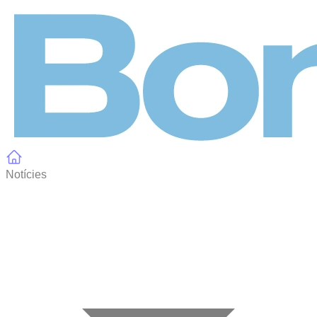
Panell de gestió de galetes
Notícies