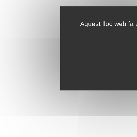
Aquest lloc web fa s