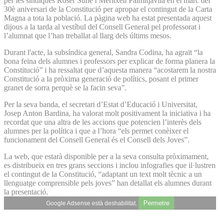
per les síndiques Roser Suñé i Meritxell Palmitjavila en el marc del
30è aniversari de la Constitució per apropar el contingut de la Carta
Magna a tota la població. La pàgina web ha estat presentada aquest
dijous a la tarda al vestíbul del Consell General pel professorat i
l’alumnat que l’han treballat al llarg dels últims mesos.
Durant l'acte, la subsíndica general, Sandra Codina, ha agraït “la
bona feina dels alumnes i professors per explicar de forma planera la
Constitució” i ha ressaltat que d’aquesta manera “acostarem la nostra
Constitució a la pròxima generació de polítics, posant el primer
granet de sorra perquè se la facin seva”.
Per la seva banda, el secretari d’Estat d’Educació i Universitat,
Josep Anton Bardina, ha valorat molt positivament la iniciativa i ha
recordat que una altra de les accions que potencien l’interès dels
alumnes per la política i que a l’hora “els permet conèixer el
funcionament del Consell General és el Consell dels Joves”.
La web, que estarà disponible per a la seva consulta pròximament,
es distribueix en tres grans seccions i inclou infografies que il·lustren
el contingut de la Constitució, “adaptant un text molt tècnic a un
llenguatge comprensible pels joves” han detallat els alumnes durant
la presentació.
Permetre
Google Adsense està deshabilitat.