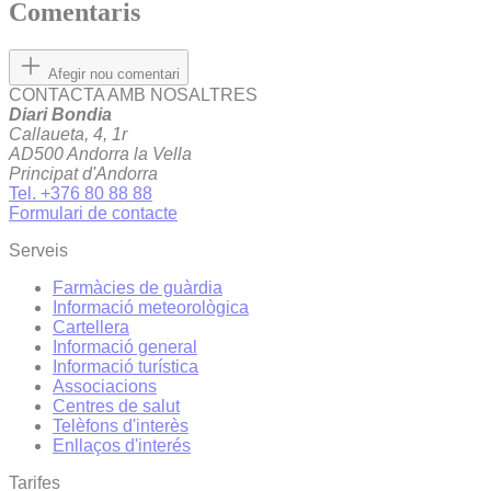
Comentaris
Afegir nou comentari
CONTACTA AMB NOSALTRES
Diari Bondia
Callaueta, 4, 1r
AD500 Andorra la Vella
Principat d'Andorra
Tel. +376 80 88 88
Formulari de contacte
Serveis
Farmàcies de guàrdia
Informació meteorològica
Cartellera
Informació general
Informació turística
Associacions
Centres de salut
Telèfons d'interès
Enllaços d'interés
Tarifes