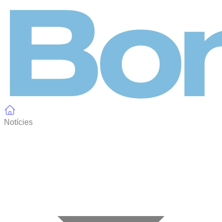
Panell de gestió de galetes
Notícies