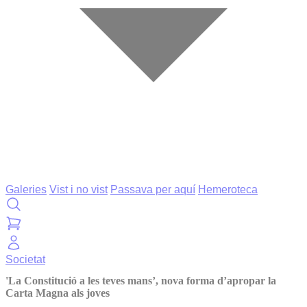
Galeries
Vist i no vist
Passava per aquí
Hemeroteca
Societat
'La Constitució a les teves mans’, nova forma d’apropar la
Carta Magna als joves