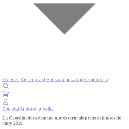
Galeries
Vist i no vist
Passava per aquí
Hemeroteca
Societat
Andorra la Vella
La Coordinadora demana que es torni als preus dels pisos de
l’any 2019