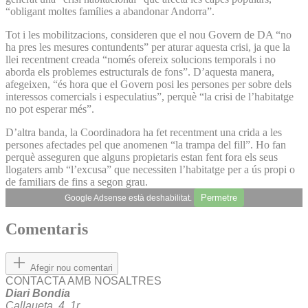
“obligant moltes famílies a abandonar Andorra”.
Tot i les mobilitzacions, consideren que el nou Govern de DA “no
ha pres les mesures contundents” per aturar aquesta crisi, ja que la
llei recentment creada “només ofereix solucions temporals i no
aborda els problemes estructurals de fons”. D’aquesta manera,
afegeixen, “és hora que el Govern posi les persones per sobre dels
interessos comercials i especulatius”, perquè “la crisi de l’habitatge
no pot esperar més”.
D’altra banda, la Coordinadora ha fet recentment una crida a les
persones afectades pel que anomenen “la trampa del fill”. Ho fan
perquè asseguren que alguns propietaris estan fent fora els seus
llogaters amb “l’excusa” que necessiten l’habitatge per a ús propi o
de familiars de fins a segon grau.
Permetre
Google Adsense està deshabilitat.
Comentaris
Afegir nou comentari
CONTACTA AMB NOSALTRES
Diari Bondia
Callaueta, 4, 1r