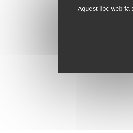
Aquest lloc web fa s