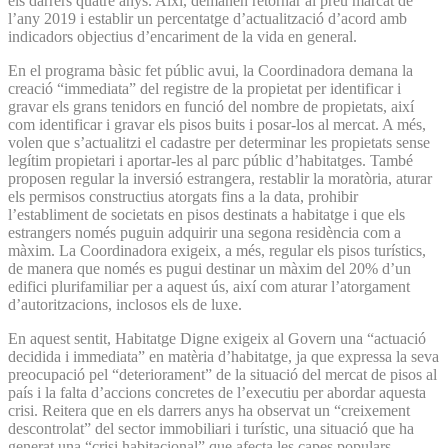
els darrers quatre anys. Així, demanen retornar al preu marcat de
l’any 2019 i establir un percentatge d’actualització d’acord amb
indicadors objectius d’encariment de la vida en general.
En el programa bàsic fet públic avui, la Coordinadora demana la
creació “immediata” del registre de la propietat per identificar i
gravar els grans tenidors en funció del nombre de propietats, així
com identificar i gravar els pisos buits i posar-los al mercat. A més,
volen que s’actualitzi el cadastre per determinar les propietats sense
legítim propietari i aportar-les al parc públic d’habitatges. També
proposen regular la inversió estrangera, restablir la moratòria, aturar
els permisos constructius atorgats fins a la data, prohibir
l’establiment de societats en pisos destinats a habitatge i que els
estrangers només puguin adquirir una segona residència com a
màxim. La Coordinadora exigeix, a més, regular els pisos turístics,
de manera que només es pugui destinar un màxim del 20% d’un
edifici plurifamiliar per a aquest ús, així com aturar l’atorgament
d’autoritzacions, inclosos els de luxe.
En aquest sentit, Habitatge Digne exigeix al Govern una “actuació
decidida i immediata” en matèria d’habitatge, ja que expressa la seva
preocupació pel “deteriorament” de la situació del mercat de pisos al
país i la falta d’accions concretes de l’executiu per abordar aquesta
crisi. Reitera que en els darrers anys ha observat un “creixement
descontrolat” del sector immobiliari i turístic, una situació que ha
generat una “crisi habitacional” que afecta les capes populars,