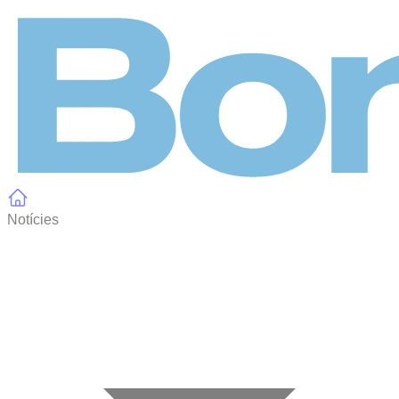
Panell de gestió de galetes
Notícies