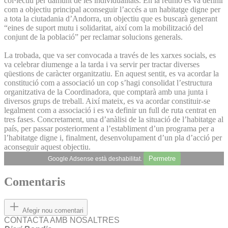
col·lectiu per damunt de les individualitats. En la reunió es va definir
com a objectiu principal aconseguir l’accés a un habitatge digne per
a tota la ciutadania d’Andorra, un objectiu que es buscarà generant
“eines de suport mutu i solidaritat, així com la mobilització del
conjunt de la població” per reclamar solucions generals.
La trobada, que va ser convocada a través de les xarxes socials, es
va celebrar diumenge a la tarda i va servir per tractar diverses
qüestions de caràcter organitzatiu. En aquest sentit, es va acordar la
constitució com a associació un cop s’hagi consolidat l’estructura
organitzativa de la Coordinadora, que comptarà amb una junta i
diversos grups de treball. Així mateix, es va acordar constituir-se
legalment com a associació i es va definir un full de ruta centrat en
tres fases. Concretament, una d’anàlisi de la situació de l’habitatge al
país, per passar posteriorment a l’establiment d’un programa per a
l’habitatge digne i, finalment, desenvolupament d’un pla d’acció per
aconseguir aquest objectiu.
Permetre
Google Adsense està deshabilitat.
Comentaris
Afegir nou comentari
CONTACTA AMB NOSALTRES