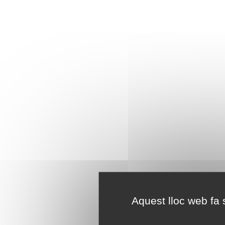
Aquest lloc web fa s