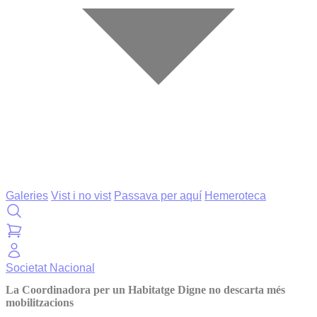
Galeries
Vist i no vist
Passava per aquí
Hemeroteca
Societat
Nacional
La Coordinadora per un Habitatge Digne no descarta més
mobilitzacions