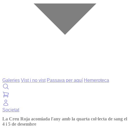
Galeries
Vist i no vist
Passava per aquí
Hemeroteca
Societat
La Creu Roja acomiada l'any amb la quarta col·lecta de sang el
4 i 5 de desembre