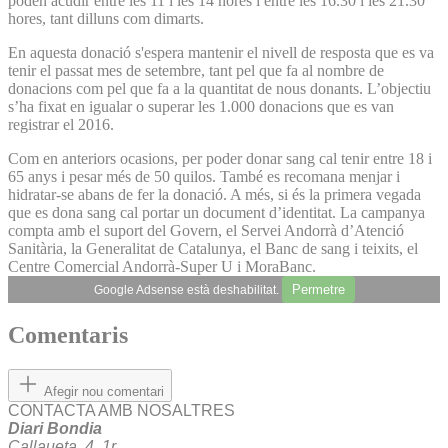
poden acudir entre les 11 i les 14 hores i entre les 16.30 i les 21.30
hores, tant dilluns com dimarts.
En aquesta donació s'espera mantenir el nivell de resposta que es va
tenir el passat mes de setembre, tant pel que fa al nombre de
donacions com pel que fa a la quantitat de nous donants. L’objectiu
s’ha fixat en igualar o superar les 1.000 donacions que es van
registrar el 2016.
Com en anteriors ocasions, per poder donar sang cal tenir entre 18 i
65 anys i pesar més de 50 quilos. També es recomana menjar i
hidratar-se abans de fer la donació. A més, si és la primera vegada
que es dona sang cal portar un document d’identitat. La campanya
compta amb el suport del Govern, el Servei Andorrà d’Atenció
Sanitària, la Generalitat de Catalunya, el Banc de sang i teixits, el
Centre Comercial Andorrà-Super U i MoraBanc.
Permetre
Google Adsense està deshabilitat.
Comentaris
Afegir nou comentari
CONTACTA AMB NOSALTRES
Diari Bondia
Callaueta, 4, 1r