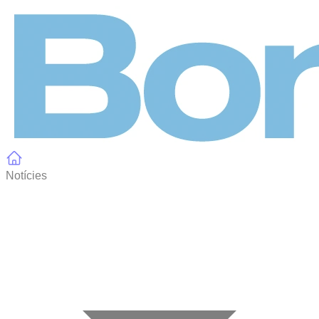
Panell de gestió de galetes
Notícies