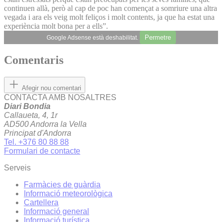
continuen allà, però al cap de poc han començat a somriure una altra
vegada i ara els veig molt feliços i molt contents, ja que ha estat una
experiència molt bona per a ells”.
Permetre
Google Adsense està deshabilitat.
Comentaris
Afegir nou comentari
CONTACTA AMB NOSALTRES
Diari Bondia
Callaueta, 4, 1r
AD500 Andorra la Vella
Principat d'Andorra
Tel. +376 80 88 88
Formulari de contacte
Serveis
Farmàcies de guàrdia
Informació meteorològica
Cartellera
Informació general
Informació turística