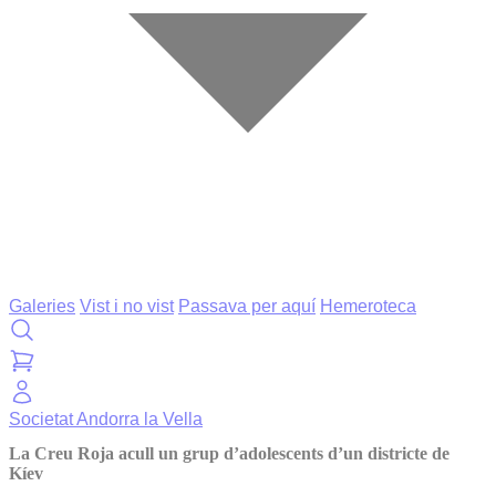
Galeries
Vist i no vist
Passava per aquí
Hemeroteca
Societat
Andorra la Vella
La Creu Roja acull un grup d’adolescents d’un districte de
Kíev