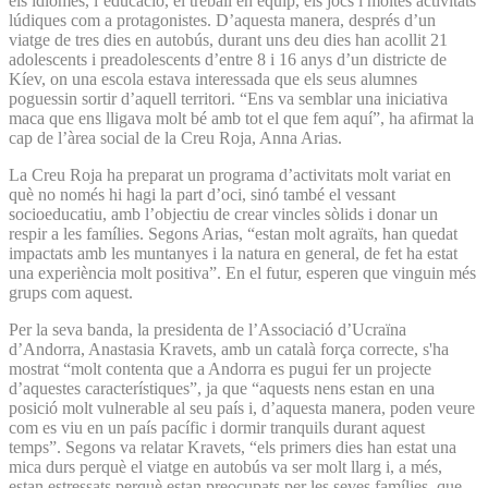
els idiomes, l’educació, el treball en equip, els jocs i moltes activitats
lúdiques com a protagonistes. D’aquesta manera, després d’un
viatge de tres dies en autobús, durant uns deu dies han acollit 21
adolescents i preadolescents d’entre 8 i 16 anys d’un districte de
Kíev, on una escola estava interessada que els seus alumnes
poguessin sortir d’aquell territori. “Ens va semblar una iniciativa
maca que ens lligava molt bé amb tot el que fem aquí”, ha afirmat la
cap de l’àrea social de la Creu Roja, Anna Arias.
La Creu Roja ha preparat un programa d’activitats molt variat en
què no només hi hagi la part d’oci, sinó també el vessant
socioeducatiu, amb l’objectiu de crear vincles sòlids i donar un
respir a les famílies. Segons Arias, “estan molt agraïts, han quedat
impactats amb les muntanyes i la natura en general, de fet ha estat
una experiència molt positiva”. En el futur, esperen que vinguin més
grups com aquest.
Per la seva banda, la presidenta de l’Associació d’Ucraïna
d’Andorra, Anastasia Kravets, amb un català força correcte, s'ha
mostrat “molt contenta que a Andorra es pugui fer un projecte
d’aquestes característiques”, ja que “aquests nens estan en una
posició molt vulnerable al seu país i, d’aquesta manera, poden veure
com es viu en un país pacífic i dormir tranquils durant aquest
temps”. Segons va relatar Kravets, “els primers dies han estat una
mica durs perquè el viatge en autobús va ser molt llarg i, a més,
estan estressats perquè estan preocupats per les seves famílies, que