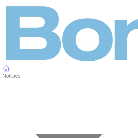
Panell de gestió de galetes
Notícies