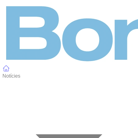
Panell de gestió de galetes
Notícies