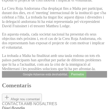
exposat el projecte de com motivar i implicar el voluntariat.
La Creu Roja Andorrana s'ha desplaçat fins a Malta per participar,
durant dos dies, en el 'meeting' internacional de la institució que s'ha
celebrat a l'illa. La trobada ha tingut lloc aquest dijous i divendres i
la delegació andorrana hi ha estat representada pel vicepresident
David Fraissinet i el tresorer Mattheu Lodge.
En aquesta estada, cada societat nacional ha presentat els seus
objectius més pròxims i, en el cas de la Creu Roja Andorrana, els
dos representants han exposat el projecte de com motivar i implicar
el voluntariat.
La trobada a Malta ha finalitzat amb una taula rodona on tots els
països participants han aprofitat per parlar de diferents problemes
que hi ha a l'actualitat, com ara la crisi de la immigració al
Mediterrani i les possibles solucions que hi ha per afrontar-la.
Permetre
Google Adsense està deshabilitat.
Comentaris
Afegir nou comentari
CONTACTA AMB NOSALTRES
Diari Bondia