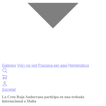
Galeries
Vist i no vist
Passava per aquí
Hemeroteca
Societat
La Creu Roja Andorrana participa en una trobada
internacional a Malta