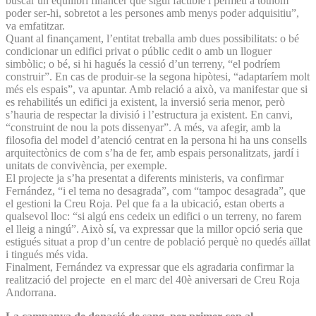
buscar un equilibri financer que sigui factible i permeti a tothom
poder ser-hi, sobretot a les persones amb menys poder adquisitiu”,
va emfatitzar.
Quant al finançament, l’entitat treballa amb dues possibilitats: o bé
condicionar un edifici privat o públic cedit o amb un lloguer
simbòlic; o bé, si hi hagués la cessió d’un terreny, “el podríem
construir”. En cas de produir-se la segona hipòtesi, “adaptaríem molt
més els espais”, va apuntar. Amb relació a això, va manifestar que si
es rehabilités un edifici ja existent, la inversió seria menor, però
s’hauria de respectar la divisió i l’estructura ja existent. En canvi,
“construint de nou la pots dissenyar”. A més, va afegir, amb la
filosofia del model d’atenció centrat en la persona hi ha uns consells
arquitectònics de com s’ha de fer, amb espais personalitzats, jardí i
unitats de convivència, per exemple.
El projecte ja s’ha presentat a diferents ministeris, va confirmar
Fernández, “i el tema no desagrada”, com “tampoc desagrada”, que
el gestioni la Creu Roja. Pel que fa a la ubicació, estan oberts a
qualsevol lloc: “si algú ens cedeix un edifici o un terreny, no farem
el lleig a ningú”. Això sí, va expressar que la millor opció seria que
estigués situat a prop d’un centre de població perquè no quedés aïllat
i tingués més vida.
Finalment, Fernández va expressar que els agradaria confirmar la
realització del projecte en el marc del 40è aniversari de Creu Roja
Andorrana.