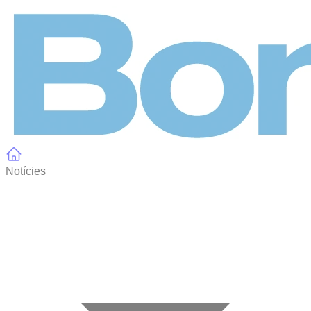
Panell de gestió de galetes
Notícies