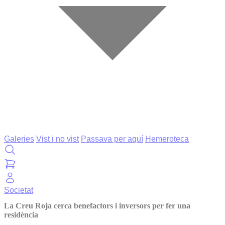
Galeries
Vist i no vist
Passava per aquí
Hemeroteca
Societat
La Creu Roja cerca benefactors i inversors per fer una
residència