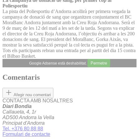
La campanya de donació de sang, per primer cop al
Poliesportiu
La pista del Poliesportiu d’Andorra acollirà per primera vegada la
campanya de donació de sang que organitzen conjuntament el BC
MoraBanc Andorra juntament amb la Creu Roja Andorrana. Serà el
9 de març de les 12 del matí a les set de la tarda. Segons va explicar
el director de la Creu Roja Andorrana, l’objectiu és arribar a les 200
donacions de sang. El president del MoraBanc, Gorka Aixàs, va
mostrar la seva satisfacció perquè la col·lecta es pugui fer a la pista.
Tots els participants rebran una entrada per al partit del dia 15 contra
el Bilbao Basket.
Permetre
Google Adsense està deshabilitat.
Comentaris
Afegir nou comentari
CONTACTA AMB NOSALTRES
Diari Bondia
Callaueta, 4, 1r
AD500 Andorra la Vella
Principat d'Andorra
Tel. +376 80 88 88
Formulari de contacte