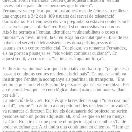
director, Jordi Fernández, creuen que aquesta iniciativa “és una
necessitat de país i de les persones que hi viuen”.
Fernández va explicar que tot just aquest mes de febrer van realitzar
una enquesta a 342 dels 489 usuaris del servei de teleatenció
domiciliària. En l’enquesta els van preguntar si estaven contents amb
els serveis que els oferia Creu Roja i si en necessitaven de nous.
Això ha permès a l’entitat, identificar “vulnerabilitats o coses a
millorar”. A nivell intern, la Creu Roja ha calculat que el 45% de les
baixes del servei de teleassistència es dona pels ingressos dels
usuaris en un centre residencial. Tot plegat, va remarcar Fernández,
els ha portat a plantejar-se: “els volem continuar cuidant?”. En
aquest sentit, va concretar, “la idea està agafant força”.
El director va puntualitzar que la iniciativa no ha sorgit “pel que està
passant en alguns centres residencials del país”. En aquest sentit va
insistir que l’entitat ja acompanya als padrins i els transporta. “Ens
sentim a gust amb el col·lectiu de persones grans”, va emfatitzar. Per
això, considera que “té certa lògica plantejar-nos continuar vetllant
per ells”.
La intenció de la Creu Roja és que la residència sigui “una cosa molt
social”, perquè “no anirem a competir amb les residències privades”,
va remarcar el director. De fet, els destinataris del projecte no serien
persones amb un poder adquisitiu alt, sinó les que en tenen menys.
La Creu Roja té clar que perquè el projecte sigui sostenible s’ha de
poder autofinançar. Així tindrà una continuïtat en el temps. “Hem de