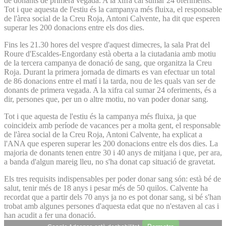
de donants de primera vegada. A la xifra cal sumar 24 oferiments.
Tot i que aquesta de l'estiu és la campanya més fluixa, el responsable
de l'àrea social de la Creu Roja, Antoni Calvente, ha dit que esperen
superar les 200 donacions entre els dos dies.
Fins les 21.30 hores del vespre d'aquest dimecres, la sala Prat del
Roure d'Escaldes-Engordany està oberta a la ciutadania amb motiu
de la tercera campanya de donació de sang, que organitza la Creu
Roja. Durant la primera jornada de dimarts es van efectuar un total
de 86 donacions entre el matí i la tarda, nou de les quals van ser de
donants de primera vegada. A la xifra cal sumar 24 oferiments, és a
dir, persones que, per un o altre motiu, no van poder donar sang.
Tot i que aquesta de l'estiu és la campanya més fluixa, ja que
coincideix amb període de vacances per a molta gent, el responsable
de l'àrea social de la Creu Roja, Antoni Calvente, ha explicat a
l'ANA que esperen superar les 200 donacions entre els dos dies. La
majoria de donants tenen entre 30 i 40 anys de mitjana i que, per ara,
a banda d'algun mareig lleu, no s'ha donat cap situació de gravetat.
Els tres requisits indispensables per poder donar sang són: està bé de
salut, tenir més de 18 anys i pesar més de 50 quilos. Calvente ha
recordat que a partir dels 70 anys ja no es pot donar sang, si bé s'han
trobat amb algunes persones d'aquesta edat que no n'estaven al cas i
han acudit a fer una donació.