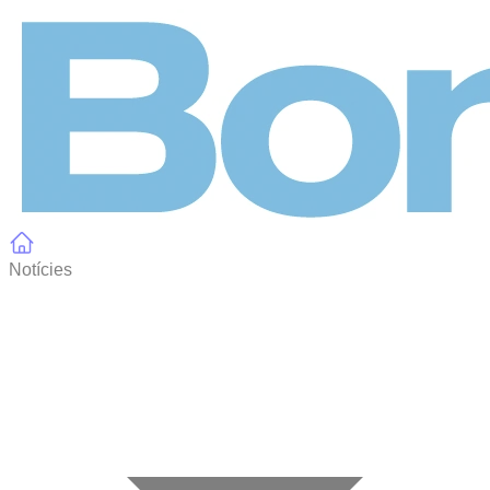
Panell de gestió de galetes
Notícies