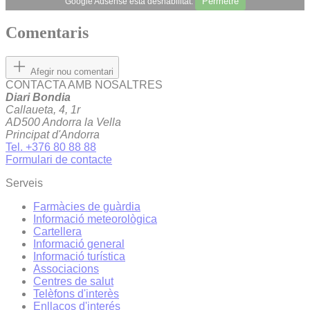
Permetre
Google Adsense està deshabilitat.
Comentaris
Afegir nou comentari
CONTACTA AMB NOSALTRES
Diari Bondia
Callaueta, 4, 1r
AD500 Andorra la Vella
Principat d'Andorra
Tel. +376 80 88 88
Formulari de contacte
Serveis
Farmàcies de guàrdia
Informació meteorològica
Cartellera
Informació general
Informació turística
Associacions
Centres de salut
Telèfons d'interès
Enllaços d'interés