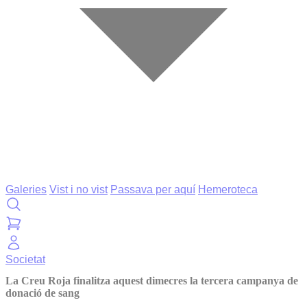
Galeries
Vist i no vist
Passava per aquí
Hemeroteca
Societat
La Creu Roja finalitza aquest dimecres la tercera campanya de
donació de sang