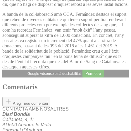
dir, que no hagi de disposar d’aquest rebost a les seves instal·lacions.
A banda de la col·laboració amb CCA, Fernández destaca el suport
que reben de diverses entitats de qui tenen suport per tirar endavant
diferents projectes com per exemple les col·lectes de sang que, tal
com ha recordat Fernández, van tenir “molt èxit” l’any passat,
aconseguint superar la xifra de 1.000 donacions. En concret, l’any
passat es va registrar un increment del 47% quant a la xifra de
donacions, passant de les 993 del 2018 a les 1.461 del 2019. A
banda de la solidaritat de la població, Fernández creu que l’èxit
d’aquestes campanyes rau “en la bona feina de difusió” que es fa
des de l’entitat i recorda que des del Banc de Sang de Catalunya es
destaquen aquestes xifres.
Permetre
Google Adsense està deshabilitat.
Comentaris
Afegir nou comentari
CONTACTA AMB NOSALTRES
Diari Bondia
Callaueta, 4, 1r
AD500 Andorra la Vella
Principat d'Andorra