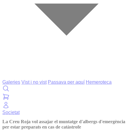
Galeries
Vist i no vist
Passava per aquí
Hemeroteca
Societat
La Creu Roja vol assajar el muntatge d'albergs d'emergència
per estar preparats en cas de catàstrofe