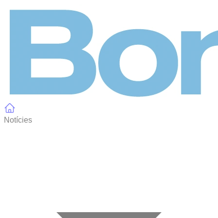
Panell de gestió de galetes
Notícies