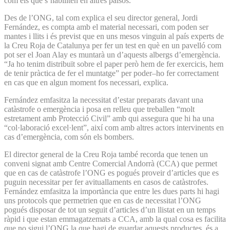
com els que s’habiliten en altres països.
Des de l’ONG, tal com explica el seu director general, Jordi
Fernández, es compta amb el material necessari, com poden ser
mantes i llits i és previst que en uns mesos vinguin al país experts de
la Creu Roja de Catalunya per fer un test en què en un pavelló com
pot ser el Joan Alay es muntarà un d’aquests albergs d’emergència.
“Ja ho tenim distribuït sobre el paper però hem de fer exercicis, hem
de tenir pràctica de fer el muntatge” per poder–ho fer correctament
en cas que en algun moment fos necessari, explica.
Fernández emfasitza la necessitat d’estar preparats davant una
catàstrofe o emergència i posa en relleu que treballen “molt
estretament amb Protecció Civil” amb qui assegura que hi ha una
“col·laboració excel·lent”, així com amb altres actors intervinents en
cas d’emergència, com són els bombers.
El director general de la Creu Roja també recorda que tenen un
conveni signat amb Centre Comercial Andorrà (CCA) que permet
que en cas de catàstrofe l’ONG es pogués proveir d’articles que es
puguin necessitar per fer avituallaments en casos de catàstrofes.
Fernández emfasitza la importància que entre les dues parts hi hagi
uns protocols que permetrien que en cas de necessitat l’ONG
pogués disposar de tot un seguit d’articles d’un llistat en un temps
ràpid i que estan emmagatzemats a CCA, amb la qual cosa es facilita
que no sigui l’ONG la que hagi de guardar aquests productes, és a