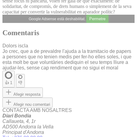
sense focus ni pancarta, volen fer gala de què exactament: de
solidaritat, de compromís, de drets humans o simplement de la seva
capacitat per convertir la vulnerabilitat en aparador polític?
Permetre
Google Adsense està deshabilitat.
Comentaris
Dolors iscla
Jo crec, que a de prevaldre l'ajuda a la tramitacio de papers
a persones que no tenien medis per fer-ho elles soles, i que
esta molt be que voluntàries dediquin el seu temps lliure a
ajudar-les, sense cap rendiment que no sigui el moral
👍
1
👎
Afegir resposta
Afegir nou comentari
CONTACTA AMB NOSALTRES
Diari Bondia
Callaueta, 4, 1r
AD500 Andorra la Vella
Principat d'Andorra