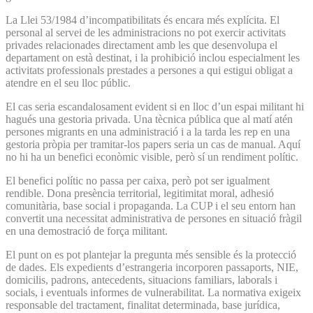
La Llei 53/1984 d’incompatibilitats és encara més explícita. El
personal al servei de les administracions no pot exercir activitats
privades relacionades directament amb les que desenvolupa el
departament on està destinat, i la prohibició inclou especialment les
activitats professionals prestades a persones a qui estigui obligat a
atendre en el seu lloc públic.
El cas seria escandalosament evident si en lloc d’un espai militant hi
hagués una gestoria privada. Una tècnica pública que al matí atén
persones migrants en una administració i a la tarda les rep en una
gestoria pròpia per tramitar-los papers seria un cas de manual. Aquí
no hi ha un benefici econòmic visible, però sí un rendiment polític.
El benefici polític no passa per caixa, però pot ser igualment
rendible. Dona presència territorial, legitimitat moral, adhesió
comunitària, base social i propaganda. La CUP i el seu entorn han
convertit una necessitat administrativa de persones en situació fràgil
en una demostració de força militant.
El punt on es pot plantejar la pregunta més sensible és la protecció
de dades. Els expedients d’estrangeria incorporen passaports, NIE,
domicilis, padrons, antecedents, situacions familiars, laborals i
socials, i eventuals informes de vulnerabilitat. La normativa exigeix
responsable del tractament, finalitat determinada, base jurídica,