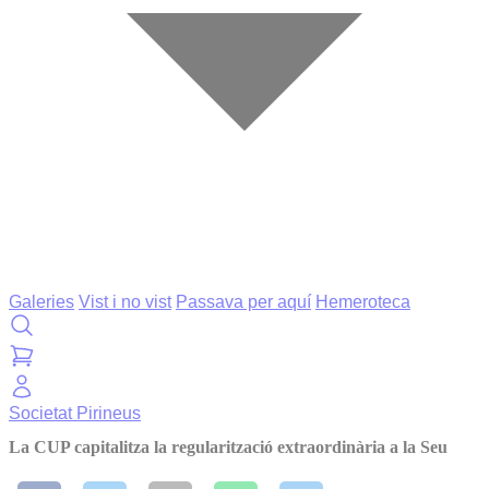
Galeries
Vist i no vist
Passava per aquí
Hemeroteca
Societat
Pirineus
La CUP capitalitza la regularització extraordinària a la Seu