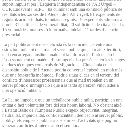
suport impulsat per l’Esquerra Independentista de l’Alt Urgell –
CUP, Endavant i SEPC– ha culminat amb una exhibició pública de
resultats a les xarxes de l’Ateneu de l’Alt Urgell: 81 expedients de
regularització estudiats, tramitats i seguits; 19 expedients admesos a
tràmit; 31 certificats de vulnerabilitat; 20 sol·licituds de cita a Lleida;
15 voluntàries; una sessió informativa inicial i 11 tardes d’atenció
presencial.
La part políticament més delicada és la coincidència entre una
estructura militant de tarda i el servei públic que, al mateix territori,
tenia encarregada institucionalment la informació, l’orientació i
l’assessorament en matèria d’estrangeria. La presència en les imatges
de dues tècniques comarcals de Migracions i Ciutadania en el
dispositiu polític de l’Ateneu podria convertir l’episodi en molt més
que una fotografia incòmoda. Podria situar el cas en el terreny del
conflicte d’interessos: professionals que al matí treballen en un
servei públic d’immigració i que a la tarda apareixen vinculades a
una operació militant.
La llei no impedeix que un treballador públic militi, participi en una
entitat o faci voluntariat fora del seu horari laboral. No obstant això
l’Estatut Bàsic de l’Empleat Públic exigeix objectivitat, integritat,
neutralitat, imparcialitat, confidencialitat i dedicació al servei públic,
i obliga els empleats públics a abstenir-se d’activitats que puguin
generar conflictes d’interès amb el seu lloc.