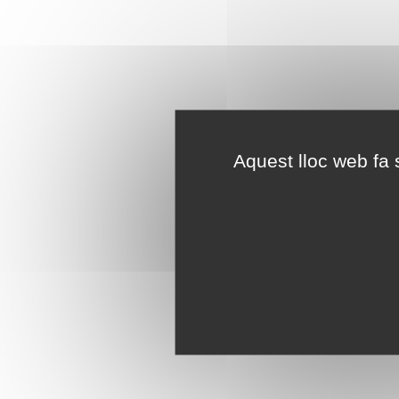
Aquest lloc web fa s