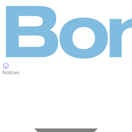
Panell de gestió de galetes
Notícies