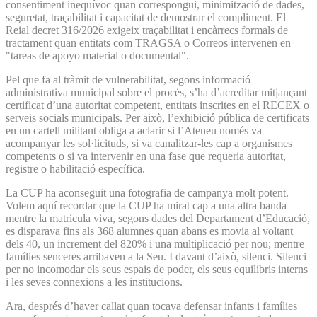
consentiment inequívoc quan correspongui, minimització de dades,
seguretat, traçabilitat i capacitat de demostrar el compliment. El
Reial decret 316/2026 exigeix traçabilitat i encàrrecs formals de
tractament quan entitats com TRAGSA o Correos intervenen en
"tareas de apoyo material o documental".
Pel que fa al tràmit de vulnerabilitat, segons informació
administrativa municipal sobre el procés, s’ha d’acreditar mitjançant
certificat d’una autoritat competent, entitats inscrites en el RECEX o
serveis socials municipals. Per això, l’exhibició pública de certificats
en un cartell militant obliga a aclarir si l’Ateneu només va
acompanyar les sol·licituds, si va canalitzar-les cap a organismes
competents o si va intervenir en una fase que requeria autoritat,
registre o habilitació específica.
La CUP ha aconseguit una fotografia de campanya molt potent.
Volem aquí recordar que la CUP ha mirat cap a una altra banda
mentre la matrícula viva, segons dades del Departament d’Educació,
es disparava fins als 368 alumnes quan abans es movia al voltant
dels 40, un increment del 820% i una multiplicació per nou; mentre
famílies senceres arribaven a la Seu. I davant d’això, silenci. Silenci
per no incomodar els seus espais de poder, els seus equilibris interns
i les seves connexions a les institucions.
Ara, després d’haver callat quan tocava defensar infants i famílies