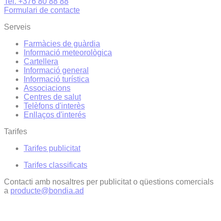
Tel. +376 80 88 88
Formulari de contacte
Serveis
Farmàcies de guàrdia
Informació meteorològica
Cartellera
Informació general
Informació turística
Associacions
Centres de salut
Telèfons d'interès
Enllaços d'interés
Tarifes
Tarifes publicitat
Tarifes classificats
Contacti amb nosaltres per publicitat o qüestions comercials
a
producte@bondia.ad