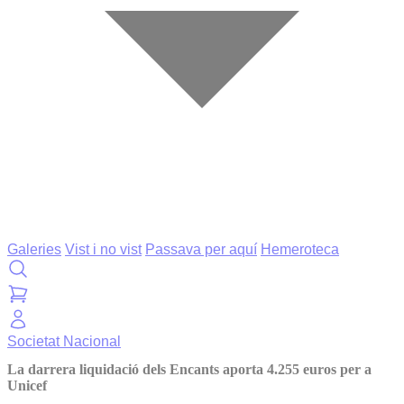
Galeries
Vist i no vist
Passava per aquí
Hemeroteca
Societat
Nacional
La darrera liquidació dels Encants aporta 4.255 euros per a
Unicef