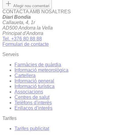
Afegir nou comentari
CONTACTA AMB NOSALTRES
Diari Bondia
Callaueta, 4, 1r
AD500 Andorra la Vella
Principat d'Andorra
Tel. +376 80 88 88
Formulari de contacte
Serveis
Farmàcies de guàrdia
Informació meteorològica
Cartellera
Informació general
Informació turística
Associacions
Centres de salut
Telèfons d'interès
Enllaços d'interés
Tarifes
Tarifes publicitat