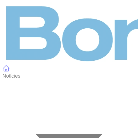
Panell de gestió de galetes
Notícies