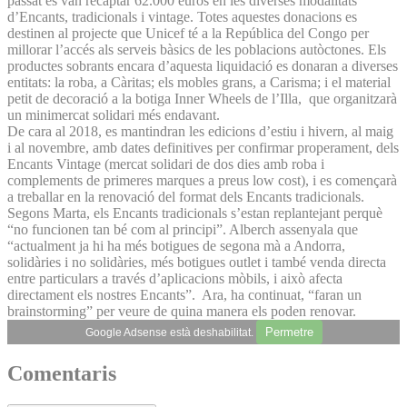
passat es van recaptar 62.000 euros en les diverses modalitats
d’Encants, tradicionals i vintage. Totes aquestes donacions es
destinen al projecte que Unicef té a la República del Congo per
millorar l’accés als serveis bàsics de les poblacions autòctones. Els
productes sobrants encara d’aquesta liquidació es donaran a diverses
entitats: la roba, a Càritas; els mobles grans, a Carisma; i el material
petit de decoració a la botiga Inner Wheels de l’Illa, que organitzarà
un minimercat solidari més endavant.
De cara al 2018, es mantindran les edicions d’estiu i hivern, al maig
i al novembre, amb dates definitives per confirmar properament, dels
Encants Vintage (mercat solidari de dos dies amb roba i
complements de primeres marques a preus low cost), i es començarà
a treballar en la renovació del format dels Encants tradicionals.
Segons Marta, els Encants tradicionals s’estan replantejant perquè
“no funcionen tan bé com al principi”. Alberch assenyala que
“actualment ja hi ha més botigues de segona mà a Andorra,
solidàries i no solidàries, més botigues outlet i també venda directa
entre particulars a través d’aplicacions mòbils, i això afecta
directament els nostres Encants”. Ara, ha continuat, “faran un
brainstorming” per veure de quina manera els poden renovar.
Permetre
Google Adsense està deshabilitat.
Comentaris