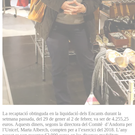
La recaptació obtinguda en la liquidació dels Encants durant la
setmana passada, del 29 de gener al 2 de febrer, va ser de 4.255,25
euros. Aquests diners, segons la directora del Comitè d’Andorra per
l’Unicef, Marta Alberch, compten per a l’exercici del 2018. L’any