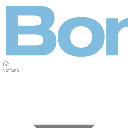
Panell de gestió de galetes
Notícies