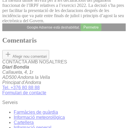
La mesura també servirà per a les declaracions del pagament
fraccionat de l’IRPF relatives a l’exercici 2022. La decisió s’ha pres
per facilitar la presentació de les declaracions després de les
incidència que va patir entre finals de juliol i principis d’agost la seu
electrònica del Govern.
Permetre
Google Adsense està deshabilitat.
Comentaris
Afegir nou comentari
CONTACTA AMB NOSALTRES
Diari Bondia
Callaueta, 4, 1r
AD500 Andorra la Vella
Principat d'Andorra
Tel. +376 80 88 88
Formulari de contacte
Serveis
Farmàcies de guàrdia
Informació meteorològica
Cartellera
Informació general