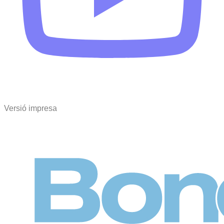
Versió impresa