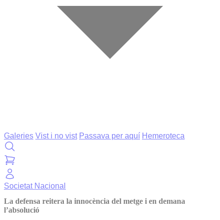
Galeries
Vist i no vist
Passava per aquí
Hemeroteca
Societat
Nacional
La defensa reitera la innocència del metge i en demana
l’absolució