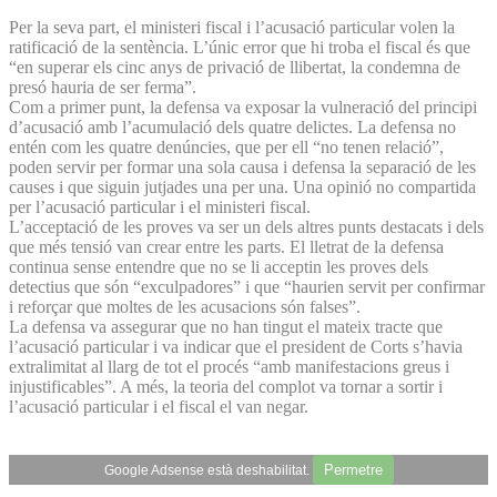
Per la seva part, el ministeri fiscal i l’acusació particular volen la
ratificació de la sentència. L’únic error que hi troba el fiscal és que
“en superar els cinc anys de privació de llibertat, la condemna de
presó hauria de ser ferma”.
Com a primer punt, la defensa va exposar la vulneració del principi
d’acusació amb l’acumulació dels quatre delictes. La defensa no
entén com les quatre denúncies, que per ell “no tenen relació”,
poden servir per formar una sola causa i defensa la separació de les
causes i que siguin jutjades una per una. Una opinió no compartida
per l’acusació particular i el ministeri fiscal.
L’acceptació de les proves va ser un dels altres punts destacats i dels
que més tensió van crear entre les parts. El lletrat de la defensa
continua sense entendre que no se li acceptin les proves dels
detectius que són “exculpadores” i que “haurien servit per confirmar
i reforçar que moltes de les acusacions són falses”.
La defensa va assegurar que no han tingut el mateix tracte que
l’acusació particular i va indicar que el president de Corts s’havia
extralimitat al llarg de tot el procés “amb manifestacions greus i
injustificables”. A més, la teoria del complot va tornar a sortir i
l’acusació particular i el fiscal el van negar.
Permetre
Google Adsense està deshabilitat.