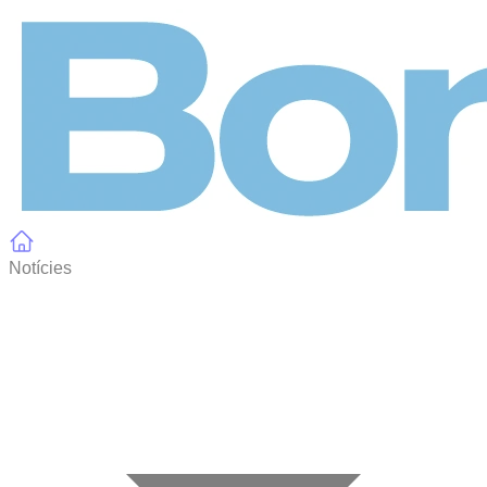
Panell de gestió de galetes
Notícies