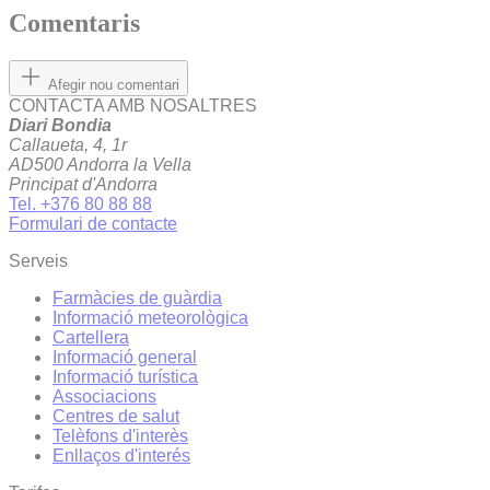
Comentaris
Afegir nou comentari
CONTACTA AMB NOSALTRES
Diari Bondia
Callaueta, 4, 1r
AD500 Andorra la Vella
Principat d'Andorra
Tel. +376 80 88 88
Formulari de contacte
Serveis
Farmàcies de guàrdia
Informació meteorològica
Cartellera
Informació general
Informació turística
Associacions
Centres de salut
Telèfons d'interès
Enllaços d'interés