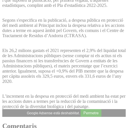
i que suposen la publicació, per primera vegada, d'aquestes
estadístiques, complint amb el Pla d'estadística 2022-2025.
Segons s'especifica en la publicació, a despesa pública en protecció
del medi ambient al Principat inclou la despesa relativa a les accions
dutes a terme en aquest àmbit pel Govern, els comuns i el Centre de
Tractament de Residus d’Andorra (CTRASA).
Els 26,2 milions gastats el 2021 representen el 2,9% del liquidat total
de les Administracions públiques (sense comptar ni els actius ni els
passius financers ni les transferències de Govern a entitats de les
Administracions públiques), el mateix percentatge que l’exercici
anterior. Igualment, suposa el +0,9% del PIB mentre que la despesa
per càpita assoleix els 329,5 euros, envers els 331,6 euros de l’any
2020.
L’increment en la despesa en protecció del medi ambient ha estat per
les accions dutes a termes per la reducció de la contaminació i la
protecció de la diversitat biològica i del paisatge.
Permetre
Google Adsense està deshabilitat.
Comentaris