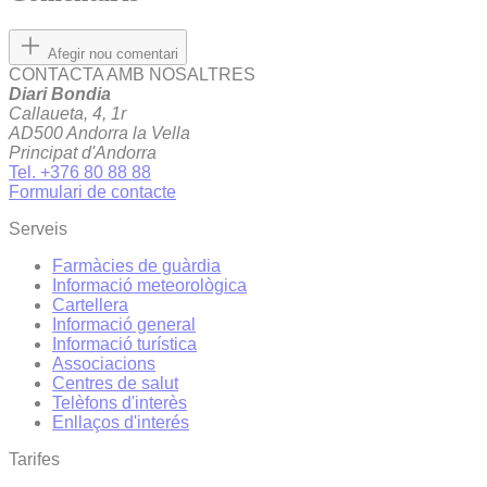
Afegir nou comentari
CONTACTA AMB NOSALTRES
Diari Bondia
Callaueta, 4, 1r
AD500 Andorra la Vella
Principat d'Andorra
Tel. +376 80 88 88
Formulari de contacte
Serveis
Farmàcies de guàrdia
Informació meteorològica
Cartellera
Informació general
Informació turística
Associacions
Centres de salut
Telèfons d'interès
Enllaços d'interés
Tarifes