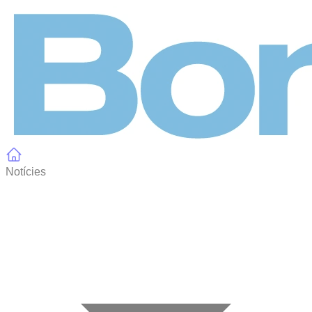
Panell de gestió de galetes
Notícies