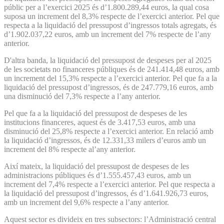
públic per a l’exercici 2025 és d’1.800.289,44 euros, la qual cosa
suposa un increment del 8,3% respecte de l’exercici anterior. Pel que
respecta a la liquidació del pressupost d’ingressos totals agregats, és
d’1.902.037,22 euros, amb un increment del 7% respecte de l’any
anterior.
D'altra banda, la liquidació del pressupost de despeses per al 2025
de les societats no financeres públiques és de 241.414,48 euros, amb
un increment del 15,3% respecte a l’exercici anterior. Pel que fa a la
liquidació del pressupost d’ingressos, és de 247.779,16 euros, amb
una disminució del 7,3% respecte a l’any anterior.
Pel que fa a la liquidació del pressupost de despeses de les
institucions financeres, aquest és de 3.417,53 euros, amb una
disminució del 25,8% respecte a l’exercici anterior. En relació amb
la liquidació d’ingressos, és de 12.331,33 milers d’euros amb un
increment del 8% respecte al’any anterior.
Així mateix, la liquidació del pressupost de despeses de les
administracions públiques és d’1.555.457,43 euros, amb un
increment del 7,4% respecte a l’exercici anterior. Pel que respecta a
la liquidació del pressupost d’ingressos, és d’1.641.926,73 euros,
amb un increment del 9,6% respecte a l’any anterior.
Aquest sector es divideix en tres subsectors: l’Administració central