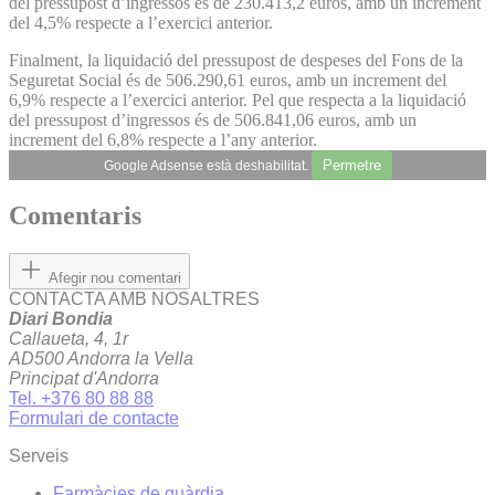
del pressupost d’ingressos és de 230.413,2 euros, amb un increment
del 4,5% respecte a l’exercici anterior.
Finalment, la liquidació del pressupost de despeses del Fons de la
Seguretat Social és de 506.290,61 euros, amb un increment del
6,9% respecte a l’exercici anterior. Pel que respecta a la liquidació
del pressupost d’ingressos és de 506.841,06 euros, amb un
increment del 6,8% respecte a l’any anterior.
Permetre
Google Adsense està deshabilitat.
Comentaris
Afegir nou comentari
CONTACTA AMB NOSALTRES
Diari Bondia
Callaueta, 4, 1r
AD500 Andorra la Vella
Principat d'Andorra
Tel. +376 80 88 88
Formulari de contacte
Serveis
Farmàcies de guàrdia