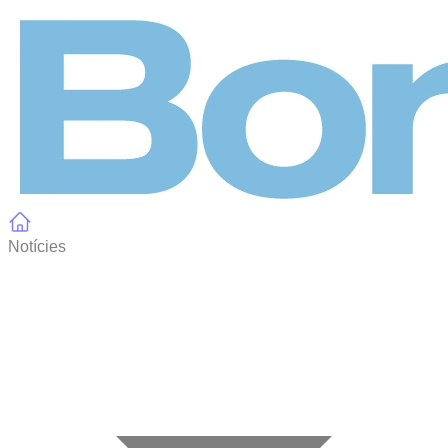
Panell de gestió de galetes
Notícies