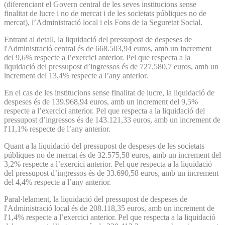
(diferenciant el Govern central de les seves institucions sense
finalitat de lucre i no de mercat i de les societats públiques no de
mercat), l’Administració local i els Fons de la Seguretat Social.
Entrant al detall, la liquidació del pressupost de despeses de
l'Administració central és de 668.503,94 euros, amb un increment
del 9,6% respecte a l’exercici anterior. Pel que respecta a la
liquidació del pressupost d’ingressos és de 727.580,7 euros, amb un
increment del 13,4% respecte a l’any anterior.
En el cas de les institucions sense finalitat de lucre, la liquidació de
despeses és de 139.968,94 euros, amb un increment del 9,5%
respecte a l’exercici anterior. Pel que respecta a la liquidació del
pressupost d’ingressos és de 143.121,33 euros, amb un increment de
l'11,1% respecte de l’any anterior.
Quant a la liquidació del pressupost de despeses de les societats
públiques no de mercat és de 32.575,58 euros, amb un increment del
3,2% respecte a l’exercici anterior. Pel que respecta a la liquidació
del pressupost d’ingressos és de 33.690,58 euros, amb un increment
del 4,4% respecte a l’any anterior.
Paral·lelament, la liquidació del pressupost de despeses de
l'Administració local és de 208.118,35 euros, amb un increment de
l'1,4% respecte a l’exercici anterior. Pel que respecta a la liquidació