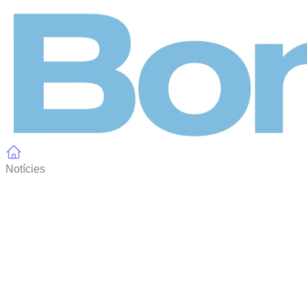
Panell de gestió de galetes
Notícies