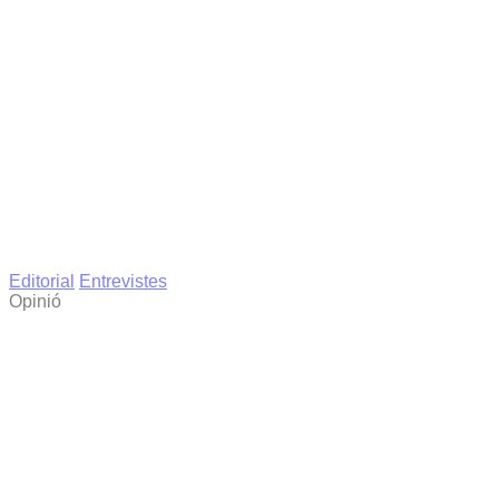
Editorial
Entrevistes
Opinió