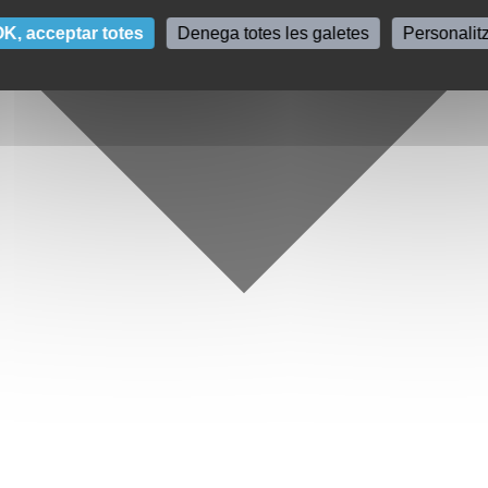
K, acceptar totes
Denega totes les galetes
Personalit