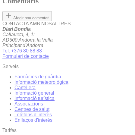
Comentaris
Afegir nou comentari
CONTACTA AMB NOSALTRES
Diari Bondia
Callaueta, 4, 1r
AD500 Andorra la Vella
Principat d'Andorra
Tel. +376 80 88 88
Formulari de contacte
Serveis
Farmàcies de guàrdia
Informació meteorològica
Cartellera
Informació general
Informació turística
Associacions
Centres de salut
Telèfons d'interès
Enllaços d'interés
Tarifes