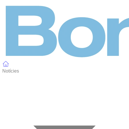
Panell de gestió de galetes
Notícies