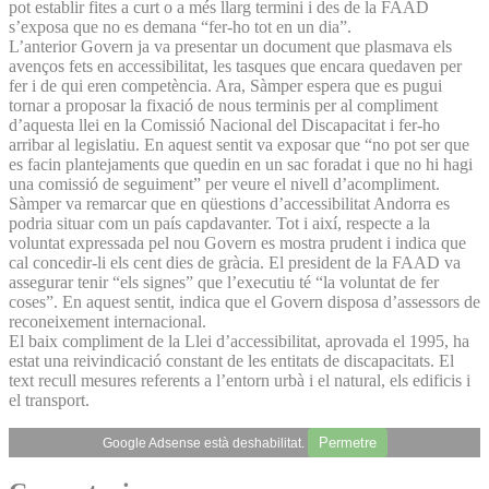
pot establir fites a curt o a més llarg termini i des de la FAAD
s’exposa que no es demana “fer-ho tot en un dia”.
L’anterior Govern ja va presentar un document que plasmava els
avenços fets en accessibilitat, les tasques que encara quedaven per
fer i de qui eren competència. Ara, Sàmper espera que es pugui
tornar a proposar la fixació de nous terminis per al compliment
d’aquesta llei en la Comissió Nacional del Discapacitat i fer-ho
arribar al legislatiu. En aquest sentit va exposar que “no pot ser que
es facin plantejaments que quedin en un sac foradat i que no hi hagi
una comissió de seguiment” per veure el nivell d’acompliment.
Sàmper va remarcar que en qüestions d’accessibilitat Andorra es
podria situar com un país capdavanter. Tot i així, respecte a la
voluntat expressada pel nou Govern es mostra prudent i indica que
cal concedir-li els cent dies de gràcia. El president de la FAAD va
assegurar tenir “els signes” que l’executiu té “la voluntat de fer
coses”. En aquest sentit, indica que el Govern disposa d’assessors de
reconeixement internacional.
El baix compliment de la Llei d’accessibilitat, aprovada el 1995, ha
estat una reivindicació constant de les entitats de discapacitats. El
text recull mesures referents a l’entorn urbà i el natural, els edificis i
el transport.
Permetre
Google Adsense està deshabilitat.