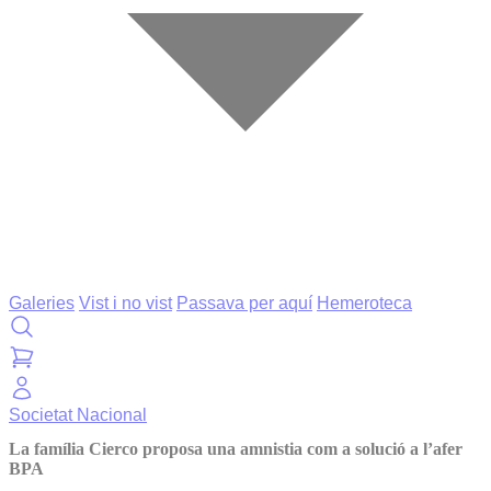
Galeries
Vist i no vist
Passava per aquí
Hemeroteca
Societat
Nacional
La família Cierco proposa una amnistia com a solució a l’afer
BPA