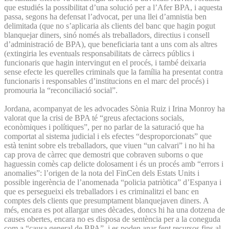
que estudiés la possibilitat d’una solució per a l’Afer BPA, i aquesta
passa, segons ha defensat l’advocat, per una llei d’amnistia ben
delimitada (que no s’aplicaria als clients del banc que hagin pogut
blanquejar diners, sinó només als treballadors, directius i consell
d’administració de BPA), que beneficiaria tant a uns com als altres
(extingiria les eventuals responsabilitats de càrrecs públics i
funcionaris que hagin intervingut en el procés, i també deixaria
sense efecte les querelles criminals que la família ha presentat contra
funcionaris i responsables d’institucions en el marc del procés) i
promouria la “reconciliació social”.
Jordana, acompanyat de les advocades Sònia Ruiz i Irina Monroy ha
valorat que la crisi de BPA té “greus afectacions socials,
econòmiques i polítiques”, per no parlar de la saturació que ha
comportat al sistema judicial i els efectes “desproporcionats” que
està tenint sobre els treballadors, que viuen “un calvari” i no hi ha
cap prova de càrrec que demostri que cobraven suborns o que
haguessin comès cap delicte dolosament i és un procés amb “errors i
anomalies”: l’origen de la nota del FinCen dels Estats Units i
possible ingerència de l’anomenada “policia patriòtica” d’Espanya i
que es persegueixi els treballadors i es criminalitzi el banc en
comptes dels clients que presumptament blanquejaven diners. A
més, encara es pot allargar unes dècades, doncs hi ha una dotzena de
causes obertes, encara no es disposa de sentència per a la coneguda
com a “causa general de BPA”, i es poden anar fent recursos fins al