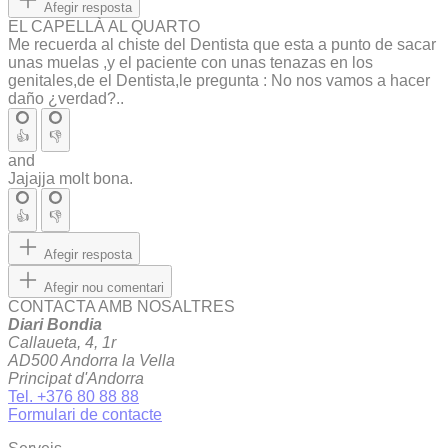
Afegir resposta
EL CAPELLÀ AL QUARTO
Me recuerda al chiste del Dentista que esta a punto de sacar
unas muelas ,y el paciente con unas tenazas en los
genitales,de el Dentista,le pregunta : No nos vamos a hacer
daño ¿verdad?..
👍
👎
and
Jajajja molt bona.
👍
👎
Afegir resposta
Afegir nou comentari
CONTACTA AMB NOSALTRES
Diari Bondia
Callaueta, 4, 1r
AD500 Andorra la Vella
Principat d'Andorra
Tel. +376 80 88 88
Formulari de contacte