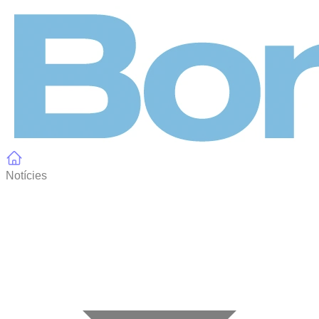
Panell de gestió de galetes
Notícies