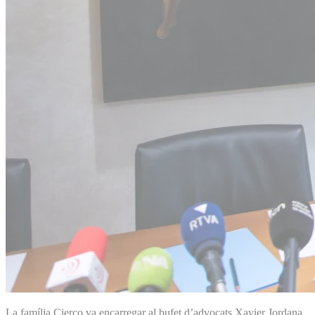
La família Cierco va encarregar al bufet d’advocats Xavier Jordana