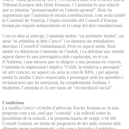
Tribunal Europeu dels Drets Humans. I l’amnistia és una solució
que es planteja “pensant també en l’interès general”. Ruiz ha
argumentat que l’amnistia té encaix constitucional, com avala també
la Comissió de Venècia, l’òrgan consultiu del Consell d’Europa
format per experts independents en el camp del dret constitucional.
Com es deia al principi, l’amnistia tindria “un perímetre limitat”, no
seria “ni arbitrària ni dels Cierco” i es limitaria als treballadors,
directius i Consell d’Administració. Però en aquest sentit, Ruiz
també va diferenciar l’amnistia de l’indult, i va defensar que mentre
aquest darrer és una prerrogativa dels coprínceps, en el cas
d’Andorra, i una mesura que es dirigeix a una persona en concret,
l’amnistia és impersonal i implica “l’oblit, la renúncia a perseguir”
un afer concret, en aquest cas seria la crisi de BPA, i per aquesta
també la família Cierco renunciaria a prosseguir amb les querelles i
reclamacions que ha interposat, ha complementat Jordana. I
finalment, l’amnistia es fa per raons de “reconciliació social”.
Condicions
La família Cierco i el bufet d’advocats Xavier Jordana no fa una
proposta com a tal, sinó que “convida” a la reflexió sobre la
possibilitat de la solució, i la proposta hauria de sorgir, o bé del
Consell General, en forma de proposició de llei amb consens dels
diferents grups parlamentaris, o bé com a Iniciativa Legislativa