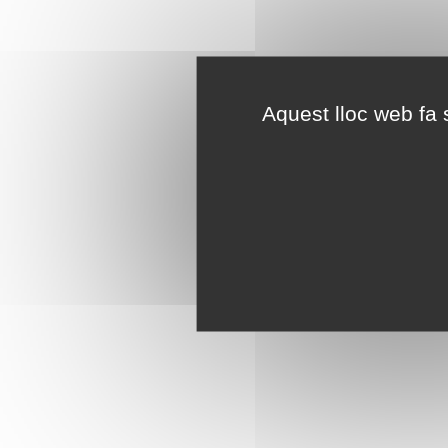
Aquest lloc web fa s