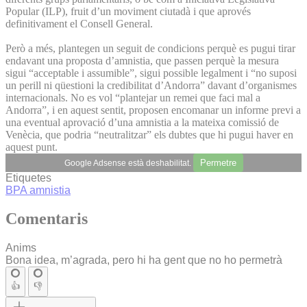
Popular (ILP), fruit d’un moviment ciutadà i que aprovés
definitivament el Consell General.
Però a més, plantegen un seguit de condicions perquè es pugui tirar
endavant una proposta d’amnistia, que passen perquè la mesura
sigui “acceptable i assumible”, sigui possible legalment i “no suposi
un perill ni qüestioni la credibilitat d’Andorra” davant d’organismes
internacionals. No es vol “plantejar un remei que faci mal a
Andorra”, i en aquest sentit, proposen encomanar un informe previ a
una eventual aprovació d’una amnistia a la mateixa comissió de
Venècia, que podria “neutralitzar” els dubtes que hi pugui haver en
aquest punt.
Permetre
Google Adsense està deshabilitat.
Etiquetes
BPA
amnistia
Comentaris
Anims
Bona idea, m’agrada, pero hi ha gent que no ho permetrà
👍
👎