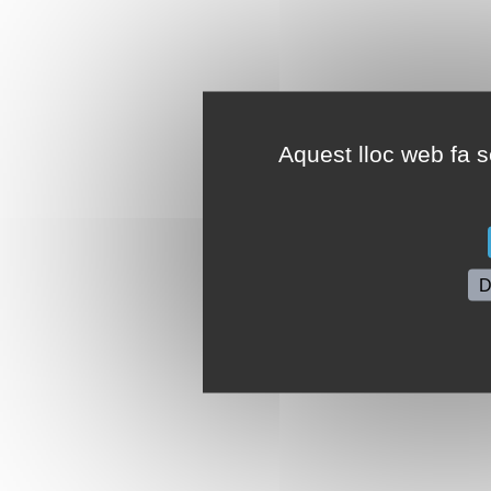
Aquest lloc web fa se
D