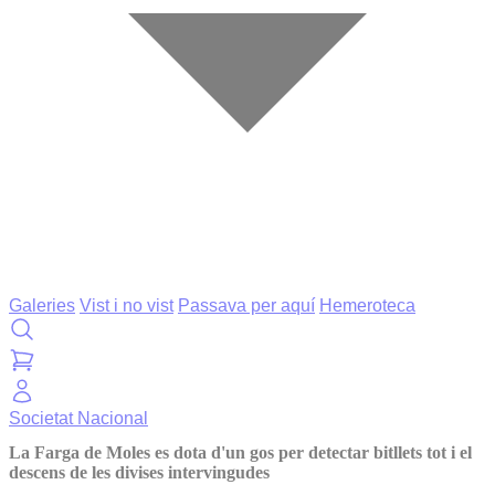
Galeries
Vist i no vist
Passava per aquí
Hemeroteca
Societat
Nacional
La Farga de Moles es dota d'un gos per detectar bitllets tot i el
descens de les divises intervingudes