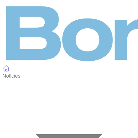
Panell de gestió de galetes
Notícies