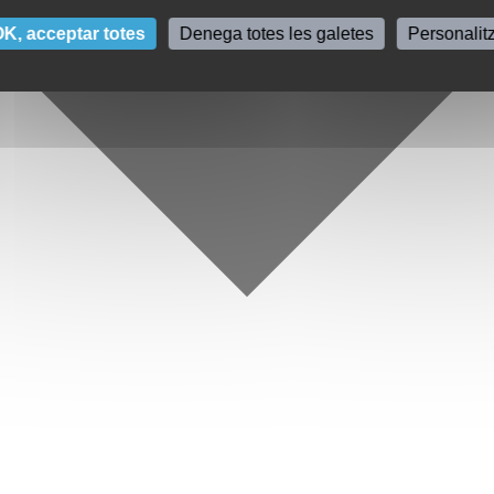
K, acceptar totes
Denega totes les galetes
Personalit