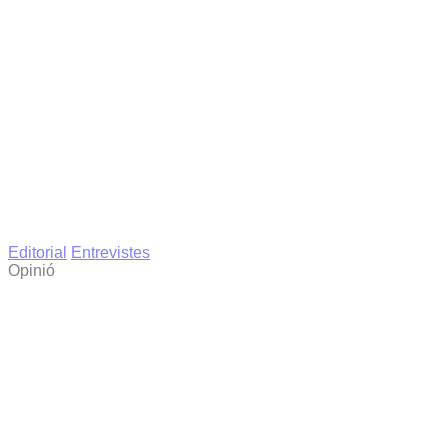
Editorial
Entrevistes
Opinió