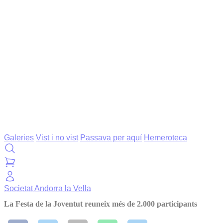
Galeries
Vist i no vist
Passava per aquí
Hemeroteca
Societat
Andorra la Vella
La Festa de la Joventut reuneix més de 2.000 participants