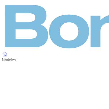
Panell de gestió de galetes
Notícies