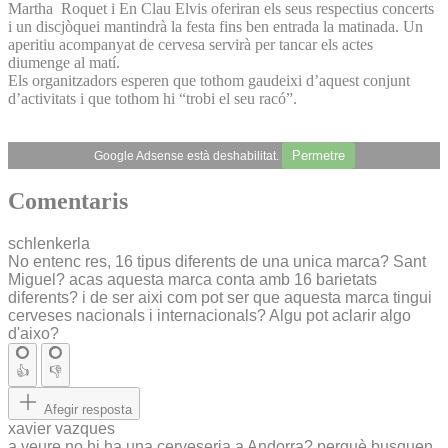
Martha Roquet i En Clau Elvis oferiran els seus respectius concerts
i un discjòquei mantindrà la festa fins ben entrada la matinada. Un
aperitiu acompanyat de cervesa servirà per tancar els actes
diumenge al matí.
Els organitzadors esperen que tothom gaudeixi d’aquest conjunt
d’activitats i que tothom hi “trobi el seu racó”.
Permetre
Google Adsense està deshabilitat.
Comentaris
schlenkerla
No entenc res, 16 tipus diferents de una unica marca? Sant
Miguel? acas aquesta marca conta amb 16 barietats
diferents? i de ser aixi com pot ser que aquesta marca tingui
cerveses nacionals i internacionals? Algu pot aclarir algo
d'aixo?
👍
👎
Afegir resposta
xavier vazques
a veure no hi ha una cerveseria a Andorra? perquè busquen