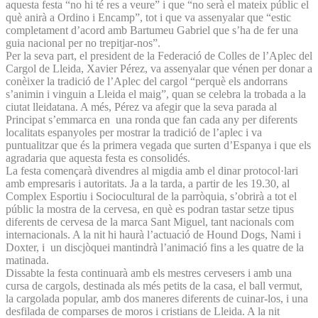
aquesta festa “no hi té res a veure” i que “no serà el mateix públic el
què anirà a Ordino i Encamp”, tot i que va assenyalar que “estic
completament d’acord amb Bartumeu Gabriel que s’ha de fer una
guia nacional per no trepitjar-nos”.
Per la seva part, el president de la Federació de Colles de l’Aplec del
Cargol de Lleida, Xavier Pérez, va assenyalar que vénen per donar a
conèixer la tradició de l’Aplec del cargol “perquè els andorrans
s’animin i vinguin a Lleida el maig”, quan se celebra la trobada a la
ciutat lleidatana. A més, Pérez va afegir que la seva parada al
Principat s’emmarca en una ronda que fan cada any per diferents
localitats espanyoles per mostrar la tradició de l’aplec i va
puntualitzar que és la primera vegada que surten d’Espanya i que els
agradaria que aquesta festa es consolidés.
La festa començarà divendres al migdia amb el dinar protocol·lari
amb empresaris i autoritats. Ja a la tarda, a partir de les 19.30, al
Complex Esportiu i Sociocultural de la parròquia, s’obrirà a tot el
públic la mostra de la cervesa, en què es podran tastar setze tipus
diferents de cervesa de la marca Sant Miguel, tant nacionals com
internacionals. A la nit hi haurà l’actuació de Hound Dogs, Nami i
Doxter, i un discjòquei mantindrà l’animació fins a les quatre de la
matinada.
Dissabte la festa continuarà amb els mestres cervesers i amb una
cursa de cargols, destinada als més petits de la casa, el ball vermut,
la cargolada popular, amb dos maneres diferents de cuinar-los, i una
desfilada de comparses de moros i cristians de Lleida. A la nit