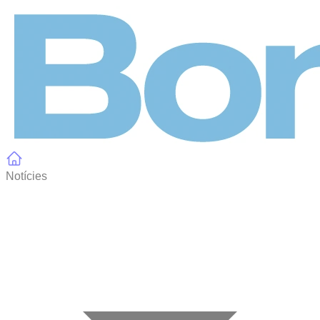
Panell de gestió de galetes
Notícies