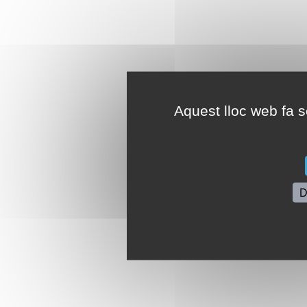
Aquest lloc web fa se
D