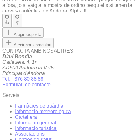
a fora, jo si vaig a la mostra de ordino perqu ells si tenen la
cervesa autèntica de Andorra, Alpha!!!!
👍
👎
Afegir resposta
Afegir nou comentari
CONTACTA AMB NOSALTRES
Diari Bondia
Callaueta, 4, 1r
AD500 Andorra la Vella
Principat d'Andorra
Tel. +376 80 88 88
Formulari de contacte
Serveis
Farmàcies de guàrdia
Informació meteorològica
Cartellera
Informació general
Informació turística
Associacions
Centres de salut