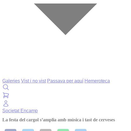
Galeries
Vist i no vist
Passava per aquí
Hemeroteca
Societat
Encamp
La festa del cargol s’amplia amb música i tast de cerveses