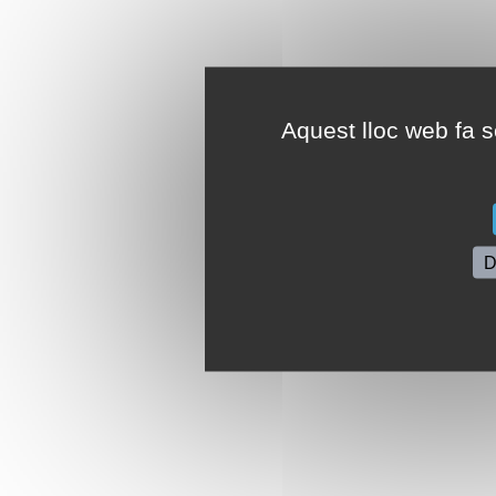
Aquest lloc web fa se
D