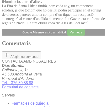
il·luminació, entre d’altres.
La Fira de Santa Llúcia tindrà, com cada any, un component
solidari, ja que tothom que ho desitgi podrà participar en el sorteig
de diverses paneres amb la compra d’un tiquet. La recaptació
s’entregarà al centre d’acollida de menors La Gavernera en forma de
regals de Nadal. La fira obrirà cada dia a les deu del matí.
Permetre
Google Adsense està deshabilitat.
Comentaris
Afegir nou comentari
CONTACTA AMB NOSALTRES
Diari Bondia
Callaueta, 4, 1r
AD500 Andorra la Vella
Principat d'Andorra
Tel. +376 80 88 88
Formulari de contacte
Serveis
Farmàcies de guàrdia