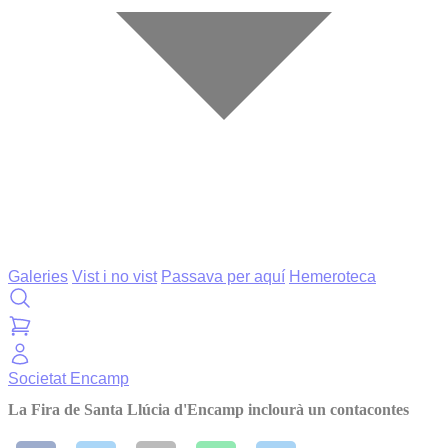
Galeries
Vist i no vist
Passava per aquí
Hemeroteca
Societat
Encamp
La Fira de Santa Llúcia d'Encamp inclourà un contacontes