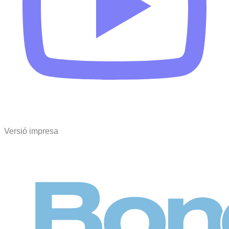
Versió impresa