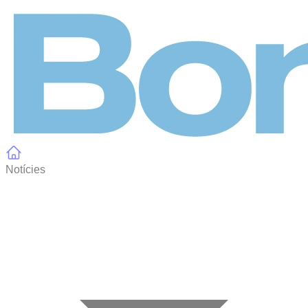
Panell de gestió de galetes
Notícies