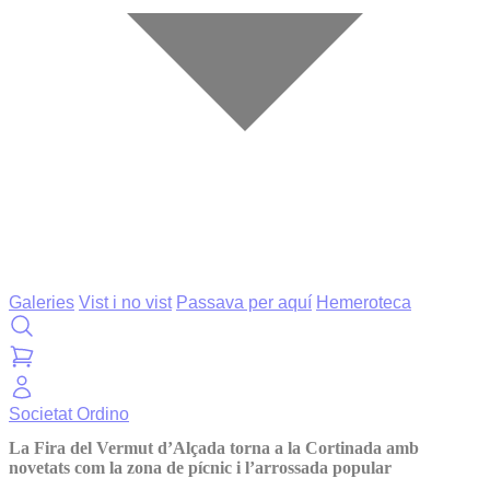
Galeries
Vist i no vist
Passava per aquí
Hemeroteca
Societat
Ordino
La Fira del Vermut d’Alçada torna a la Cortinada amb
novetats com la zona de pícnic i l’arrossada popular