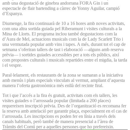
amb una degustació de ginebra andorrana FORA Gin i un
espectacle de flair bartending a càrrec de Yonny Aguilar, campió
d’Espanya.
Diumenge, la fira continuarà de 10 a 16 hores amb noves activitats,
com una altra sortida guiada pel Riberamunt i visites culturals a la
Mina de Llorts. El programa inclou també degustacions com la
d’Aura de Mel, actuacions musicals com la de Lady Scarlett Trio i
una vermutada popular amb vins i tapes. A més, durant tot el cap de
setmana s’oferiran tallers de tast i elaboració —alguns amb reserva
prèvia— i sortides guiades accessibles per a tots els públics, així
com propostes culturals i musicals repartides entre el migdia, la tarda
i el vespre.
Paral·lelament, els restaurants de la zona se sumaran a la iniciativa
amb menús i plats especials vinculats al vermut, ampliant d’aquesta
manera l’oferta gastronòmica més enllà del recinte firal.
Tot i que l’accés a la fira és gratuït, activitats com els tallers, les
visites guiades o l’arrossada popular (limitada a 200 places)
requereixen inscripció prèvia. Des de l’organització es recomana fer
la reserva amb antelació per garantir plaça, especialment en el cas de
l’arrossada. Les inscripcions es poden fer en línia a través dels
canals habituals, però també de manera presencial a l’àrea de
Tràmits del Comú per a aquelles persones que ho prefereixin.