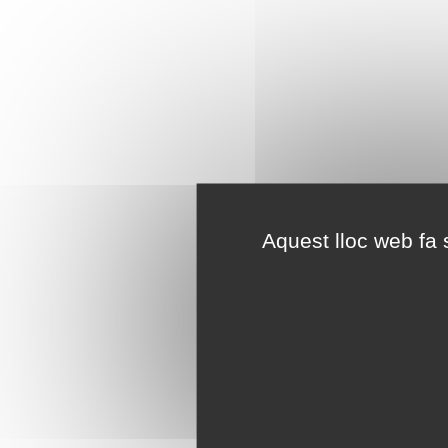
Aquest lloc web fa s