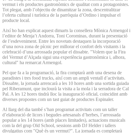
vermut i els productes gastronòmics de qualitat com a protagonistes.
Tot plegat, amb l’objectiu de dinamitzar la zona, descentralitzar
l’oferta cultural i turística de la parròquia d’Ordino i impulsar el
producte local.
Així ho han explicat aquest dimarts la consellera Mònica Armengol i
l’editor de Menja’t Andorra, Toni Corominas, durant la presentació
de l’esdeveniment. Entre les novetats destaquen la incorporació
d’una nova zona de pícnic per millorar el confort dels visitants i la
celebració d’una arrossada popular el dissabte. "Volem que la Fira
del Vermut d’Alçada sigui una experiència gastronòmica i, alhora,
cultural" ha remarcat Armengol.
Pel que fa a la programació, la fira comptarà amb una desena de
paradistes i tres food trucks, així com un ampli ventall d’activitats.
Dissabte, la jornada arrencarà a les 10 hores amb una sortida guiada
pel Riberamunt, que inclourà la visita a la mola i la serradora de Cal
Pal. A les 12 hores tindrà lloc la inauguració oficial, coincidint amb
diverses propostes com un tast guiat de productes Espinaler.
Al llarg del dia també s’han programat activitats com un taller
d’elaboració de licors i begudes artesanals d’herbes, l’arrossada
popular a les 14 hores (amb places limitades), actuacions musicals
com la del grup Old School, sessions amb DJ Helder i tallers
divulgatius com "Què és un vermut?". La jornada es completarà