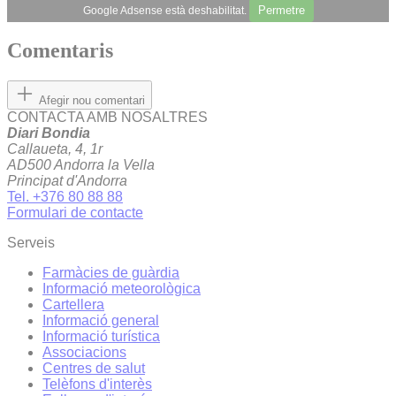
Permetre
Google Adsense està deshabilitat.
Comentaris
Afegir nou comentari
CONTACTA AMB NOSALTRES
Diari Bondia
Callaueta, 4, 1r
AD500 Andorra la Vella
Principat d'Andorra
Tel. +376 80 88 88
Formulari de contacte
Serveis
Farmàcies de guàrdia
Informació meteorològica
Cartellera
Informació general
Informació turística
Associacions
Centres de salut
Telèfons d'interès