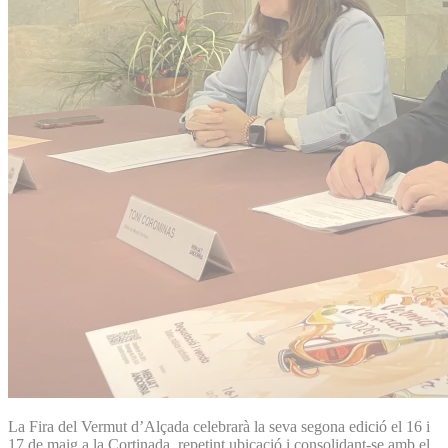
La Fira del Vermut d’Alçada celebrarà la seva segona edició el 16 i
17 de maig a la Cortinada, repetint ubicació i consolidant-se amb el