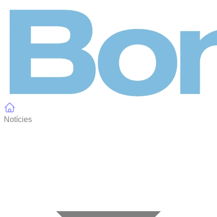
Panell de gestió de galetes
Notícies