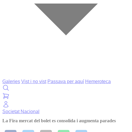
Galeries
Vist i no vist
Passava per aquí
Hemeroteca
Societat
Nacional
La Fira mercat del bolet es consolida i augmenta parades