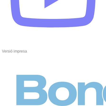
Versió impresa