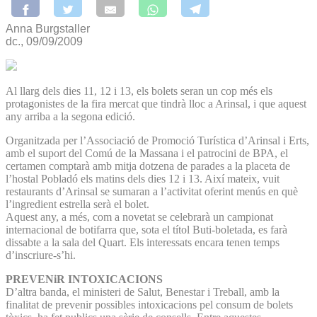
Anna Burgstaller
dc., 09/09/2009
Al llarg dels dies 11, 12 i 13, els bolets seran un cop més els
protagonistes de la fira mercat que tindrà lloc a Arinsal, i que aquest
any arriba a la segona edició.
Organitzada per l’Associació de Promoció Turística d’Arinsal i Erts,
amb el suport del Comú de la Massana i el patrocini de BPA, el
certamen comptarà amb mitja dotzena de parades a la placeta de
l’hostal Pobladó els matins dels dies 12 i 13. Així mateix, vuit
restaurants d’Arinsal se sumaran a l’activitat oferint menús en què
l’ingredient estrella serà el bolet.
Aquest any, a més, com a novetat se celebrarà un campionat
internacional de botifarra que, sota el títol Buti-boletada, es farà
dissabte a la sala del Quart. Els interessats encara tenen temps
d’inscriure-s’hi.
PREVENiR INTOXICACIONS
D’altra banda, el ministeri de Salut, Benestar i Treball, amb la
finalitat de prevenir possibles intoxicacions pel consum de bolets