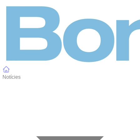
Panell de gestió de galetes
Notícies