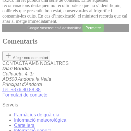
tòxics, ha fet publics una sèrie de consells. Entre aquestes
recomanacions destaquen no recollir bolets que no s’identifiquin,
collir els que presentin bon estat, conservar-los al frigorífic i
consumir-los cuits. En cas d’intoxicació, el ministeri recorda que cal
anar al metge immediatament.
Permetre
Google Adsense està deshabilitat.
Comentaris
Afegir nou comentari
CONTACTA AMB NOSALTRES
Diari Bondia
Callaueta, 4, 1r
AD500 Andorra la Vella
Principat d'Andorra
Tel. +376 80 88 88
Formulari de contacte
Serveis
Farmàcies de guàrdia
Informació meteorològica
Cartellera
Informació general