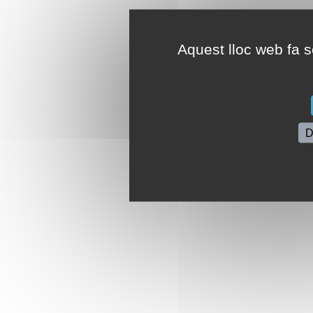
Aquest lloc web fa se
D