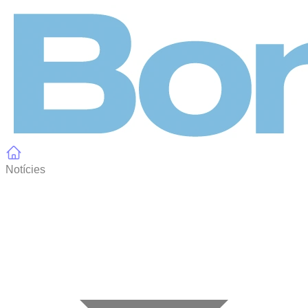
Panell de gestió de galetes
Notícies