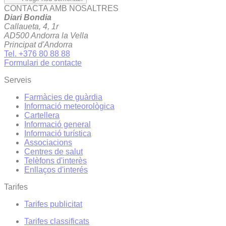
CONTACTA AMB NOSALTRES
Diari Bondia
Callaueta, 4, 1r
AD500 Andorra la Vella
Principat d'Andorra
Tel. +376 80 88 88
Formulari de contacte
Serveis
Farmàcies de guàrdia
Informació meteorològica
Cartellera
Informació general
Informació turística
Associacions
Centres de salut
Telèfons d'interès
Enllaços d'interés
Tarifes
Tarifes publicitat
Tarifes classificats