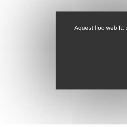
Aquest lloc web fa s