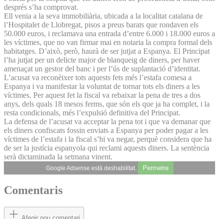
després s’ha comprovat.
Ell venia a la seva immobiliària, ubicada a la localitat catalana de
l’Hospitalet de Llobregat, pisos a preus barats que rondaven els
50.000 euros, i reclamava una entrada d’entre 6.000 i 18.000 euros a
les víctimes, que no van firmar mai en notaria la compra formal dels
habitatges. D’això, però, haurà de ser jutjat a Espanya. El Principat
l’ha jutjat per un delicte major de blanqueig de diners, per haver
amenaçat un gestor del banc i per l’ús de suplantació d’identitat.
L’acusat va reconèixer tots aquests fets més l’estafa comesa a
Espanya i va manifestar la voluntat de tornar tots els diners a les
víctimes. Per aquest fet la fiscal va rebaixar la pena de tres a dos
anys, dels quals 18 mesos ferms, que són els que ja ha complet, i la
resta condicionals, més l’expulsió definitiva del Principat.
La defensa de l’acusat va acceptar la pena tot i que va demanar que
els diners confiscats fossin enviats a Espanya per poder pagar a les
víctimes de l’estafa i la fiscal s’hi va negar, perquè considera que ha
de ser la justícia espanyola qui reclami aquests diners. La sentència
serà dictaminada la setmana vinent.
Permetre
Google Adsense està deshabilitat.
Comentaris
Afegir nou comentari