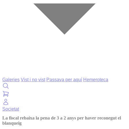
Galeries
Vist i no vist
Passava per aquí
Hemeroteca
Societat
La fiscal rebaixa la pena de 3 a 2 anys per haver reconegut el
blanqueig