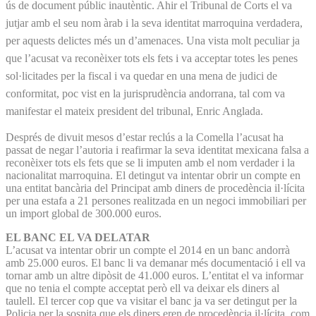
ús de document públic inautèntic. Ahir el Tribunal de Corts el va
jutjar amb el seu nom àrab i la seva identitat marroquina verdadera,
per aquests delictes més un d’amenaces. Una vista molt peculiar ja
que l’acusat va reconèixer tots els fets i va acceptar totes les penes
sol·licitades per la fiscal i va quedar en una mena de judici de
conformitat, poc vist en la jurisprudència andorrana, tal com va
manifestar el mateix president del tribunal, Enric Anglada.
Després de divuit mesos d’estar reclús a la Comella l’acusat ha
passat de negar l’autoria i reafirmar la seva identitat mexicana falsa a
reconèixer tots els fets que se li imputen amb el nom verdader i la
nacionalitat marroquina. El detingut va intentar obrir un compte en
una entitat bancària del Principat amb diners de procedència il·lícita
per una estafa a 21 persones realitzada en un negoci immobiliari per
un import global de 300.000 euros.
EL BANC EL VA DELATAR
L’acusat va intentar obrir un compte el 2014 en un banc andorrà
amb 25.000 euros. El banc li va demanar més documentació i ell va
tornar amb un altre dipòsit de 41.000 euros. L’entitat el va informar
que no tenia el compte acceptat però ell va deixar els diners al
taulell. El tercer cop que va visitar el banc ja va ser detingut per la
Policia per la sospita que els diners eren de procedència il·lícita, com