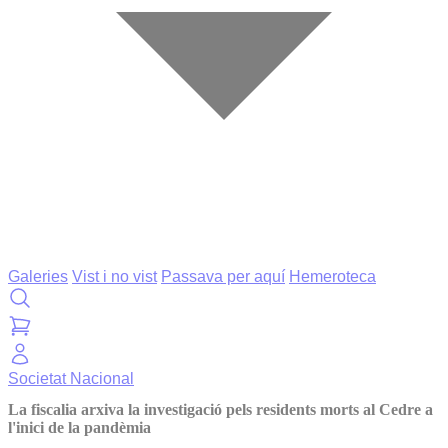
Galeries
Vist i no vist
Passava per aquí
Hemeroteca
Societat
Nacional
La fiscalia arxiva la investigació pels residents morts al Cedre a
l'inici de la pandèmia