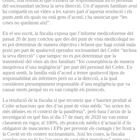
centre, una resolució que eximeix de responsabilitat tot el personal
del sociosanitari inclosa la seva direcció. Un d’aquests familiars avui
ha compartit en un vídeo a les xarxes part d’aquesta resolució i els
punts amb els quals no està gens d’acord, i ha anunciat que “les
coses no quedaran així”.
En el seu escrit, la fiscalia exposa que l’informe medicoforense del
passat 20 de juny conclou que des del punt de vista medicolegal no
es pot determinar de manera objectiva i fefaent que hagi existit mala
praxi per part de qualsevol operador sociosanitari del Cedre “inclosa
la seva direcció” i que tampoc no es pot determinar que la
transmissió del virus als dos familiars “fos conseqüència de manera
inequívoca d’una negligència” per part del personal del Cedre. En
aquest sentit, la família està d’acord a treure qualsevol tipus de
responsabilitat als infermers però no a la direcció, a la qual
consideren presumptament responsable d’una negligència que va
causar morts perquè no es van complir els protocols.
La resolució de la fiscalia sí que reconeix que s’haurien produït al
Cedre actuacions que des d’un punt de vista mèdic “no serien les
més idònies en el context de la pandèmia”, però basa l’arxiu de la
investigació en què fins al dia 17 de març de 2020 no van entrar
clarament en vigor, al 100%, els protocols mèdics d’actuació d’ús
obligatori de mascaretes i EPIs per prevenir els contagis i fer front a
la Covid en els centres sociosanitaris. Així les coses, la fiscalia
conclou que no hi ha “un nexe de causalitat inequívoc” entre una