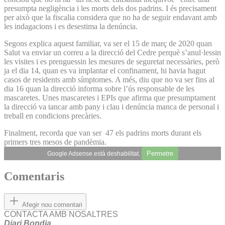
presumpta negligència i les morts dels dos padrins. I és precisament
per això que la fiscalia considera que no ha de seguir endavant amb
les indagacions i es desestima la denúncia.
Segons explica aquest familiar, va ser el 15 de març de 2020 quan
Salut va enviar un correu a la direcció del Cedre perquè s’anul·lessin
les visites i es prenguessin les mesures de seguretat necessàries, però
ja el dia 14, quan es va implantar el confinament, hi havia hagut
casos de residents amb símptomes. A més, diu que no va ser fins al
dia 16 quan la direcció informa sobre l’ús responsable de les
mascaretes. Unes mascaretes i EPIs que afirma que presumptament
la direcció va tancar amb pany i clau i denúncia manca de personal i
treball en condicions precàries.
Finalment, recorda que van ser 47 els padrins morts durant els
primers tres mesos de pandèmia.
Permetre
Google Adsense està deshabilitat.
Comentaris
Afegir nou comentari
CONTACTA AMB NOSALTRES
Diari Bondia