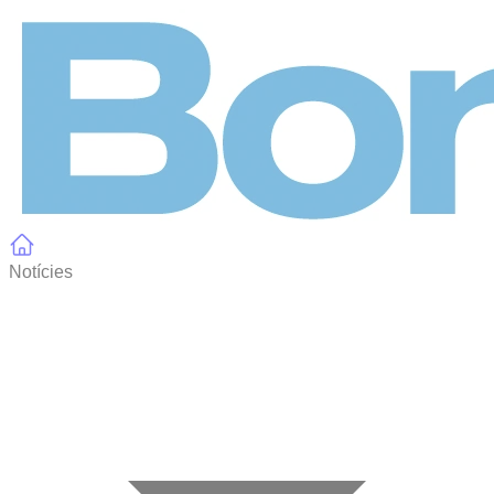
Panell de gestió de galetes
Notícies