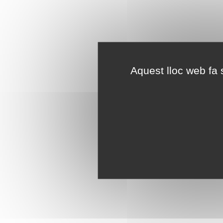
Aquest lloc web fa s