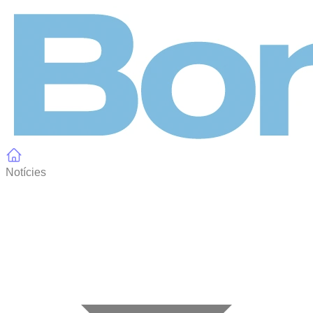
Panell de gestió de galetes
Notícies