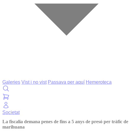
Galeries
Vist i no vist
Passava per aquí
Hemeroteca
Societat
La fiscalia demana penes de fins a 5 anys de presó per tràfic de
marihuana