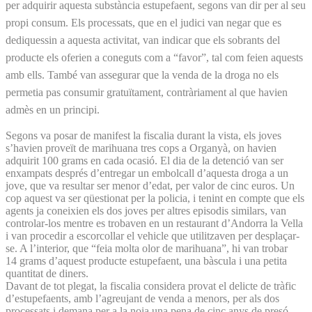
per adquirir aquesta substància estupefaent, segons van dir per al seu
propi consum. Els processats, que en el judici van negar que es
dediquessin a aquesta activitat, van indicar que els sobrants del
producte els oferien a coneguts com a “favor”, tal com feien aquests
amb ells. També van assegurar que la venda de la droga no els
permetia pas consumir gratuïtament, contràriament al que havien
admès en un principi.
Segons va posar de manifest la fiscalia durant la vista, els joves
s’havien proveït de marihuana tres cops a Organyà, on havien
adquirit 100 grams en cada ocasió. El dia de la detenció van ser
enxampats després d’entregar un embolcall d’aquesta droga a un
jove, que va resultar ser menor d’edat, per valor de cinc euros. Un
cop aquest va ser qüestionat per la policia, i tenint en compte que els
agents ja coneixien els dos joves per altres episodis similars, van
controlar-los mentre es trobaven en un restaurant d’Andorra la Vella
i van procedir a escorcollar el vehicle que utilitzaven per desplaçar-
se. A l’interior, que “feia molta olor de marihuana”, hi van trobar
14 grams d’aquest producte estupefaent, una bàscula i una petita
quantitat de diners.
Davant de tot plegat, la fiscalia considera provat el delicte de tràfic
d’estupefaents, amb l’agreujant de venda a menors, per als dos
processats i demana per a la noia una pena de cinc anys de presó,