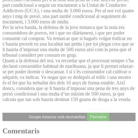
part condicional a seguir un tractament a la Unitat de Conductes
Addictives (UCA), i una multa de 3.000 euros. Per al noi vol quatre
anys i mig de presó, una part també condicional al seguiment de
tractament, i 3.000 euros de multa.
Per la seva banda, la defensa de la jove remarca que la noia era
consumidora de porros, tot i que no diàriament, i que per poder
consumir cal comprar. Va remarcar que si hagués volgut traficar no
s’hauria proveït en una localitat tan petita i per tot plegat creu que se
li hauria d’imposar una multa de 500 euros així com la pena que el
tribunal consideri per consum en grup.
Quant a la defensa del noi, va recordar que el processat sempre s’ha
declarat consumidor habitual de marihuana, ja que li permet relaxar-
se per poder dormir o descansar. I si s’és consumidor cal cultivar o
adquirir, va indicar. Va negar que es dediqués al tràfic i una mostra
és el fet que ha treballat des dels 16 anys de forma estable. Així
doncs, considera que se li hauria d’imposar una pena de tres anys de
presó condicional i una multa d’un màxim de 500 euros, ja que
calcula que tan sols hauria destinat 150 grams de droga a la venda.
Permetre
Google Adsense està deshabilitat.
Comentaris