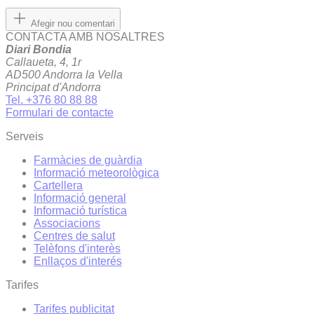
Afegir nou comentari
CONTACTA AMB NOSALTRES
Diari Bondia
Callaueta, 4, 1r
AD500 Andorra la Vella
Principat d'Andorra
Tel. +376 80 88 88
Formulari de contacte
Serveis
Farmàcies de guàrdia
Informació meteorològica
Cartellera
Informació general
Informació turística
Associacions
Centres de salut
Telèfons d'interès
Enllaços d'interés
Tarifes
Tarifes publicitat