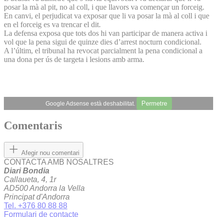
posar la mà al pit, no al coll, i que llavors va començar un forceig.
En canvi, el perjudicat va exposar que li va posar la mà al coll i que
en el forceig es va trencar el dit.
La defensa exposa que tots dos hi van participar de manera activa i
vol que la pena sigui de quinze dies d’arrest nocturn condicional.
A l’últim, el tribunal ha revocat parcialment la pena condicional a
una dona per ús de targeta i lesions amb arma.
Permetre
Google Adsense està deshabilitat.
Comentaris
Afegir nou comentari
CONTACTA AMB NOSALTRES
Diari Bondia
Callaueta, 4, 1r
AD500 Andorra la Vella
Principat d'Andorra
Tel. +376 80 88 88
Formulari de contacte