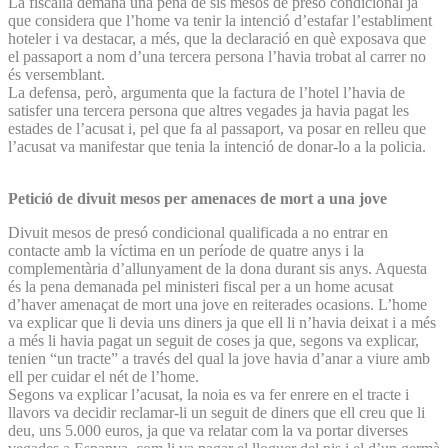
La fiscalia demana una pena de sis mesos de presó condicional ja
que considera que l’home va tenir la intenció d’estafar l’establiment
hoteler i va destacar, a més, que la declaració en què exposava que
el passaport a nom d’una tercera persona l’havia trobat al carrer no
és versemblant.
La defensa, però, argumenta que la factura de l’hotel l’havia de
satisfer una tercera persona que altres vegades ja havia pagat les
estades de l’acusat i, pel que fa al passaport, va posar en relleu que
l’acusat va manifestar que tenia la intenció de donar-lo a la policia.
Petició de divuit mesos per amenaces de mort a una jove
Divuit mesos de presó condicional qualificada a no entrar en
contacte amb la víctima en un període de quatre anys i la
complementària d’allunyament de la dona durant sis anys. Aquesta
és la pena demanada pel ministeri fiscal per a un home acusat
d’haver amenaçat de mort una jove en reiterades ocasions. L’home
va explicar que li devia uns diners ja que ell li n’havia deixat i a més
a més li havia pagat un seguit de coses ja que, segons va explicar,
tenien “un tracte” a través del qual la jove havia d’anar a viure amb
ell per cuidar el nét de l’home.
Segons va explicar l’acusat, la noia es va fer enrere en el tracte i
llavors va decidir reclamar-li un seguit de diners que ell creu que li
deu, uns 5.000 euros, ja que va relatar com la va portar diverses