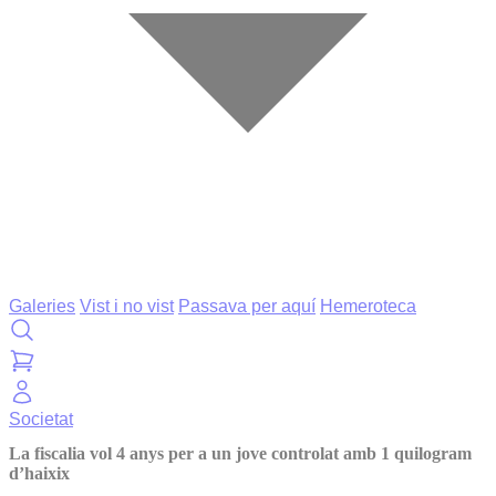
Galeries
Vist i no vist
Passava per aquí
Hemeroteca
Societat
La fiscalia vol 4 anys per a un jove controlat amb 1 quilogram
d’haixix