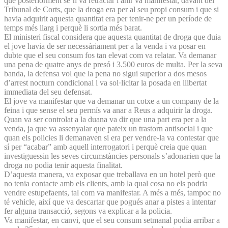
que posteriorment se’n va retractar i ahir va manifestar, davant del
Tribunal de Corts, que la droga era per al seu propi consum i que si
havia adquirit aquesta quantitat era per tenir-ne per un període de
temps més llarg i perquè li sortia més barat.
El ministeri fiscal considera que aquesta quantitat de droga que duia
el jove havia de ser necessàriament per a la venda i va posar en
dubte que el seu consum fos tan elevat com va relatar. Va demanar
una pena de quatre anys de presó i 3.500 euros de multa. Per la seva
banda, la defensa vol que la pena no sigui superior a dos mesos
d’arrest nocturn condicional i va sol·licitar la posada en llibertat
immediata del seu defensat.
El jove va manifestar que va demanar un cotxe a un company de la
feina i que sense el seu permís va anar a Reus a adquirir la droga.
Quan va ser controlat a la duana va dir que una part era per a la
venda, ja que va assenyalar que pateix un trastorn antisocial i que
quan els policies li demanaven si era per vendre-la va contestar que
sí per “acabar” amb aquell interrogatori i perquè creia que quan
investiguessin les seves circumstàncies personals s’adonarien que la
droga no podia tenir aquesta finalitat.
D’aquesta manera, va exposar que treballava en un hotel però que
no tenia contacte amb els clients, amb la qual cosa no els podria
vendre estupefaents, tal com va manifestar. A més a més, tampoc no
té vehicle, així que va descartar que pogués anar a pistes a intentar
fer alguna transacció, segons va explicar a la policia.
Va manifestar, en canvi, que el seu consum setmanal podia arribar a