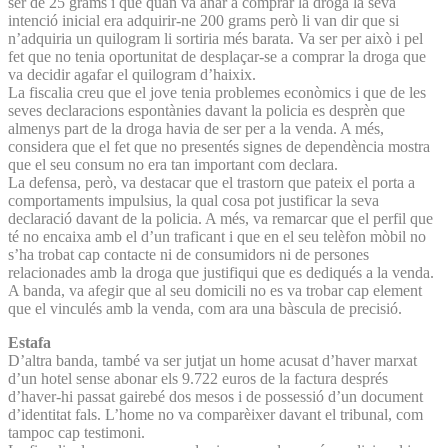
ser de 25 grams i que quan va anar a comprar la droga la seva
intenció inicial era adquirir-ne 200 grams però li van dir que si
n’adquiria un quilogram li sortiria més barata. Va ser per això i pel
fet que no tenia oportunitat de desplaçar-se a comprar la droga que
va decidir agafar el quilogram d’haixix.
La fiscalia creu que el jove tenia problemes econòmics i que de les
seves declaracions espontànies davant la policia es desprèn que
almenys part de la droga havia de ser per a la venda. A més,
considera que el fet que no presentés signes de dependència mostra
que el seu consum no era tan important com declara.
La defensa, però, va destacar que el trastorn que pateix el porta a
comportaments impulsius, la qual cosa pot justificar la seva
declaració davant de la policia. A més, va remarcar que el perfil que
té no encaixa amb el d’un traficant i que en el seu telèfon mòbil no
s’ha trobat cap contacte ni de consumidors ni de persones
relacionades amb la droga que justifiqui que es dediqués a la venda.
A banda, va afegir que al seu domicili no es va trobar cap element
que el vinculés amb la venda, com ara una bàscula de precisió.
Estafa
D’altra banda, també va ser jutjat un home acusat d’haver marxat
d’un hotel sense abonar els 9.722 euros de la factura després
d’haver-hi passat gairebé dos mesos i de possessió d’un document
d’identitat fals. L’home no va comparèixer davant el tribunal, com
tampoc cap testimoni.