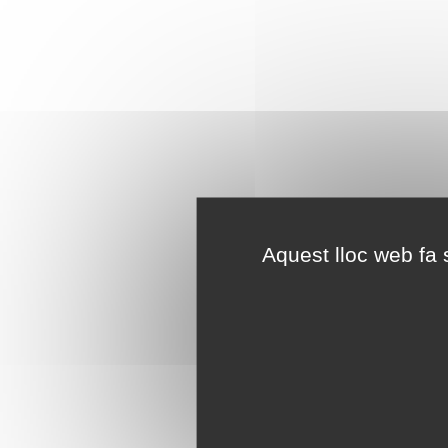
Aquest lloc web fa s