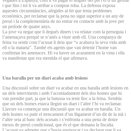
vegades a Espanya, com li va pagar el lloguer del pis i el d’un germà
i que fins i tot li va arribar a comprar roba. La defensa exposa
aquestes circumstàncies, afegides al fet que tenia problemes
econòmics, per reclamar que la pena no sigui superior a un any de
presó i la complementària de no entrar en contacte amb la jove per
un període de quatre anys.
La jove va negar que li degués diners i va relatar com la perseguia i
l’amenaçava perquè se n’anés a viure amb ell. Una companya de
feina va sentir com l’acusat li deia que “o acabava la seva vida amb
ell o la mataria”. També els agents que van detenir l’home van
confirmar les amenaces. Hi va haver un acarament en la vista i ella
va manifestar que era mentida el que afirmava.
Una baralla per un diari acaba amb lesions
Una discussió sobre un diari va acabar en una baralla amb lesions en
un dels intervinents i amb l’acomiadament dels dos homes que hi
van prendre part, ja que la batussa va tenir lloc a la feina. Sembla
que un dels homes estava llegint un diari i l’altre l’hi va reclamar.
Llavors va començar una discussió que va acabar en baralla. Un
dels homes va patir el trencament d’un lligament d’un dit de la mà i
l’altre seia al banc dels acusats i s’enfronta a una pena de dotze
mesos de presó condicional, que és el que demana la fiscalia.
L’acusat va admetre que s’havia equivocat i va declarar que li va