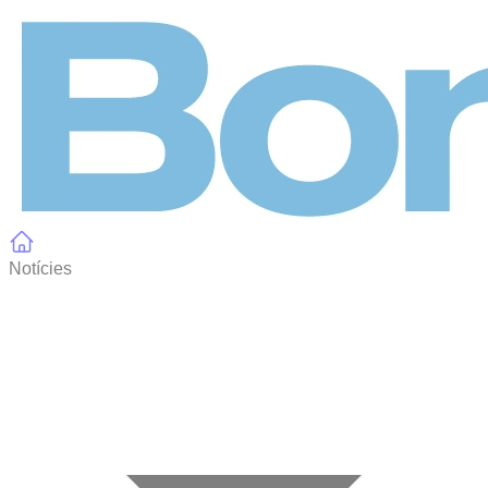
Panell de gestió de galetes
Notícies