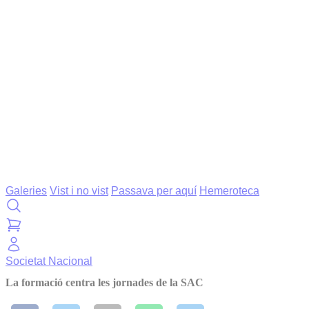
Galeries
Vist i no vist
Passava per aquí
Hemeroteca
Societat
Nacional
La formació centra les jornades de la SAC