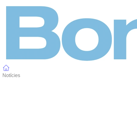
Panell de gestió de galetes
Notícies