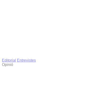
Editorial
Entrevistes
Opinió