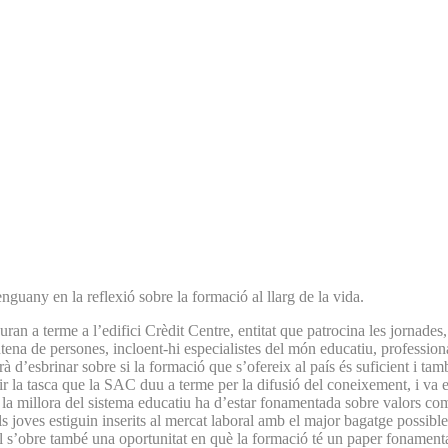
uany en la reflexió sobre la formació al llarg de la vida.
uran a terme a l’edifici Crèdit Centre, entitat que patrocina les jornades
ntena de persones, incloent-hi especialistes del món educatiu, profession
 d’esbrinar sobre si la formació que s’ofereix al país és suficient i tam
r la tasca que la SAC duu a terme per la difusió del coneixement, i va es
e la millora del sistema educatiu ha d’estar fonamentada sobre valors com
 joves estiguin inserits al mercat laboral amb el major bagatge possibl
ual s’obre també una oportunitat en què la formació té un paper fonament