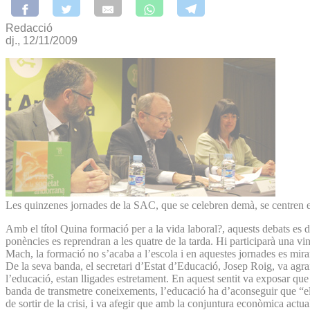
Redacció
dj., 12/11/2009
Les quinzenes jornades de la SAC, que se celebren demà, se centren eng
Amb el títol Quina formació per a la vida laboral?, aquests debats es d
ponències es reprendran a les quatre de la tarda. Hi participarà una vi
Mach, la formació no s’acaba a l’escola i en aquestes jornades es mirarà
De la seva banda, el secretari d’Estat d’Educació, Josep Roig, va agrai
l’educació, estan lligades estretament. En aquest sentit va exposar qu
banda de transmetre coneixements, l’educació ha d’aconseguir que “els
de sortir de la crisi, i va afegir que amb la conjuntura econòmica act