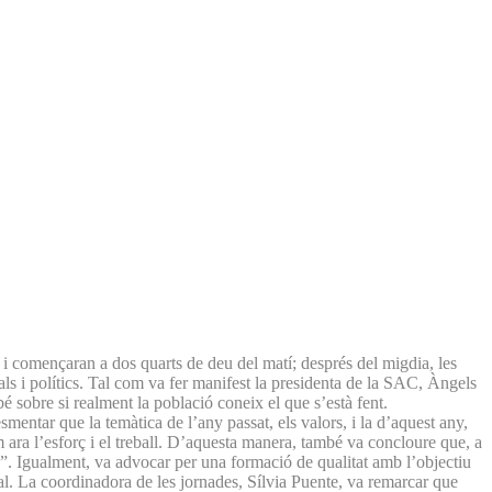
, i començaran a dos quarts de deu del matí; després del migdia, les
als i polítics. Tal com va fer manifest la presidenta de la SAC, Àngels
bé sobre si realment la població coneix el que s’està fent.
mentar que la temàtica de l’any passat, els valors, i la d’aquest any,
 ara l’esforç i el treball. D’aquesta manera, també va concloure que, a
e”. Igualment, va advocar per una formació de qualitat amb l’objectiu
al. La coordinadora de les jornades, Sílvia Puente, va remarcar que