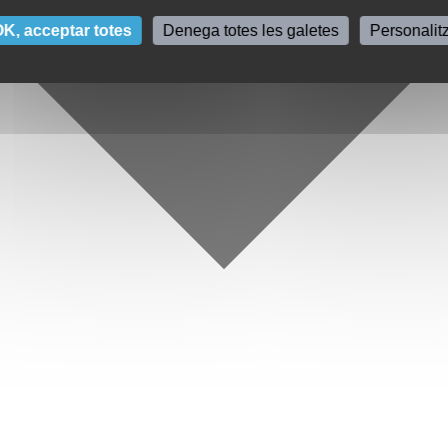
K, acceptar totes
Denega totes les galetes
Personalit