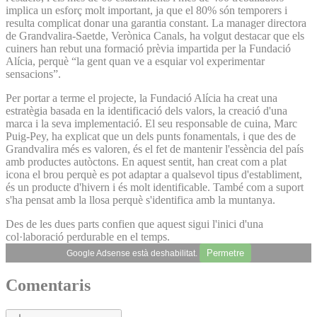
implica un esforç molt important, ja que el 80% són temporers i
resulta complicat donar una garantia constant. La manager directora
de Grandvalira-Saetde, Verònica Canals, ha volgut destacar que els
cuiners han rebut una formació prèvia impartida per la Fundació
Alícia, perquè “la gent quan ve a esquiar vol experimentar
sensacions”.
Per portar a terme el projecte, la Fundació Alícia ha creat una
estratègia basada en la identificació dels valors, la creació d'una
marca i la seva implementació. El seu responsable de cuina, Marc
Puig-Pey, ha explicat que un dels punts fonamentals, i que des de
Grandvalira més es valoren, és el fet de mantenir l'essència del país
amb productes autòctons. En aquest sentit, han creat com a plat
icona el brou perquè es pot adaptar a qualsevol tipus d'establiment,
és un producte d'hivern i és molt identificable. També com a suport
s'ha pensat amb la llosa perquè s'identifica amb la muntanya.
Des de les dues parts confien que aquest sigui l'inici d'una
col·laboració perdurable en el temps.
Permetre
Google Adsense està deshabilitat.
Comentaris