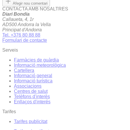
Afegir nou comentari
CONTACTA AMB NOSALTRES
Diari Bondia
Callaueta, 4, 1r
AD500 Andorra la Vella
Principat d'Andorra
Tel. +376 80 88 88
Formulari de contacte
Serveis
Farmàcies de guàrdia
Informació meteorològica
Cartellera
Informació general
Informació turística
Associacions
Centres de salut
Telèfons d'interès
Enllaços d'interés
Tarifes
Tarifes publicitat