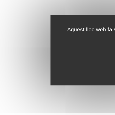
Aquest lloc web fa s