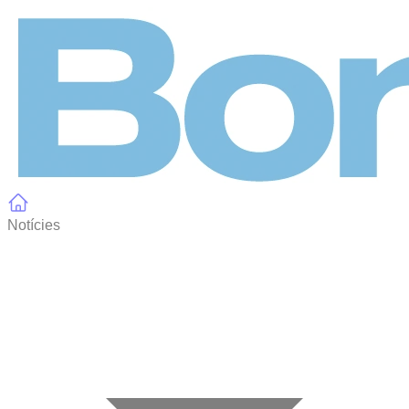
Panell de gestió de galetes
Notícies