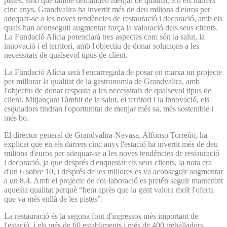
pistes, sinó que també demanden menjar de qualitat. En els darrers
cinc anys, Grandvalira ha invertit més de deu milions d'euros per
adequar-se a les noves tendències de restauració i decoració, amb els
quals han aconseguit augmentar força la valoració dels seus clients.
La Fundació Alícia potenciarà tres aspectes com són la salut, la
innovació i el territori, amb l'objectiu de donar solucions a les
necessitats de qualsevol tipus de client.
La Fundació Alícia serà l'encarregada de posar en marxa un projecte
per millorar la qualitat de la gastronomia de Grandvalira, amb
l'objectiu de donar resposta a les necessitats de qualsevol tipus de
client. Mitjançant l'àmbit de la salut, el territori i la innovació, els
esquiadors tindran l'oportunitat de menjar més sa, més sostenible i
més bo.
El director general de Grandvalira-Nevasa, Alfonso Torreño, ha
explicat que en els darrers cinc anys l'estació ha invertit més de deu
milions d'euros per adequar-se a les noves tendències de restauració
i decoració, ja que després d'enquestar els seus clients, la nota era
d'un 6 sobre 10, i després de les millores es va aconseguir augmentar
a un 8,4. Amb el projecte de col·laboració es pretén seguir mantenint
aquesta qualitat perquè “hem après que la gent valora molt l'oferta
que va més enllà de les pistes”.
La restauració és la segona font d'ingressos més important de
l'estació, i els més de 60 establiments i més de 400 treballadors