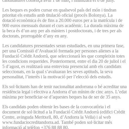
candidatures comença avui 1 de març i finalitzarà el 6 de juny.
Les beques es poden cursar en qualsevol país del món i tindran
prioritat els estudis amb titulació oficial (procés Bolonya). La
dotació econòmica és de fins a 20.000 euros per a la matrícula i de
900 euros mensuals durant el curs acadèmic. La durada màxima de
la beca és d’un any per als màsters i postdoctorats, i de tres per als
doctorats, prorrogable d’any en any.
Les candidatures presentades seran estudiades, en una primera fase,
per una Comissió d’Avaluació formada per persones alienes a la
Fundació Crèdit Andorrà, que seleccionarà les que compleixin totes
les condicions requerides. Posteriorment, entre el dia 20 de juliol i el
5 d’agost, es realitzarà una entrevista presencial amb els candidats
seleccionats, en la qual s’avaluaran les seves aptituds, la seva
personalitat, l’interès i la motivació per l’elecció dels estudis.
Els sol·licitants han de tenir nacionalitat andorrana o bé acreditar una
residència legal i efectiva a Andorra d’un mínim de cinc anys. L’edat
màxima per beneficiar-se d’aquestes beques ha de ser de 35 anys.
Els candidats poden obtenir les bases de la convocatòria i el
document de sol·licitud a la Fundació Crèdit Andorrà (edifici Crèdit
Centre, avinguda Meritxell, 80, d’Andorra la Vella) i al web
www.fundaciocreditandorra.ad. També poden sol·licitar més
informació al telèfon +376 88 88 80.