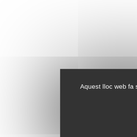
Aquest lloc web fa s