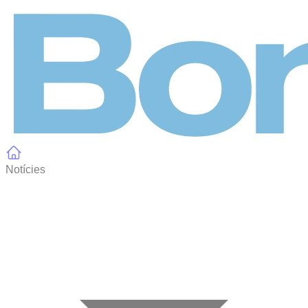
Panell de gestió de galetes
Notícies