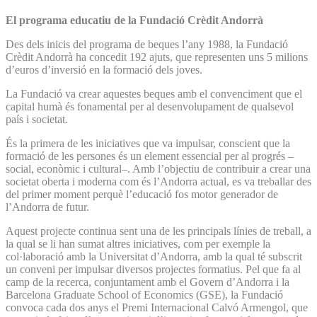
El programa educatiu de la Fundació Crèdit Andorrà
Des dels inicis del programa de beques l’any 1988, la Fundació
Crèdit Andorrà ha concedit 192 ajuts, que representen uns 5 milions
d’euros d’inversió en la formació dels joves.
La Fundació va crear aquestes beques amb el convenciment que el
capital humà és fonamental per al desenvolupament de qualsevol
país i societat.
És la primera de les iniciatives que va impulsar, conscient que la
formació de les persones és un element essencial per al progrés –
social, econòmic i cultural–. Amb l’objectiu de contribuir a crear una
societat oberta i moderna com és l’Andorra actual, es va treballar des
del primer moment perquè l’educació fos motor generador de
l’Andorra de futur.
Aquest projecte continua sent una de les principals línies de treball, a
la qual se li han sumat altres iniciatives, com per exemple la
col·laboració amb la Universitat d’Andorra, amb la qual té subscrit
un conveni per impulsar diversos projectes formatius. Pel que fa al
camp de la recerca, conjuntament amb el Govern d’Andorra i la
Barcelona Graduate School of Economics (GSE), la Fundació
convoca cada dos anys el Premi Internacional Calvó Armengol, que