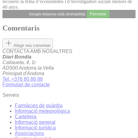
reconeix la feina d’economistes i d’investigadors socials menors de
40 anys.
Permetre
Google Adsense està deshabilitat.
Comentaris
Afegir nou comentari
CONTACTA AMB NOSALTRES
Diari Bondia
Callaueta, 4, 1r
AD500 Andorra la Vella
Principat d'Andorra
Tel. +376 80 88 88
Formulari de contacte
Serveis
Farmàcies de guàrdia
Informació meteorològica
Cartellera
Informació general
Informació turística
Associacions