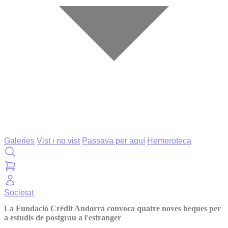
Galeries
Vist i no vist
Passava per aquí
Hemeroteca
Societat
La Fundació Crèdit Andorrà convoca quatre noves beques per
a estudis de postgrau a l'estranger