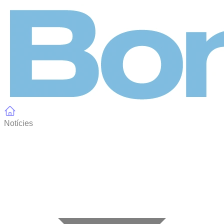
Panell de gestió de galetes
Notícies