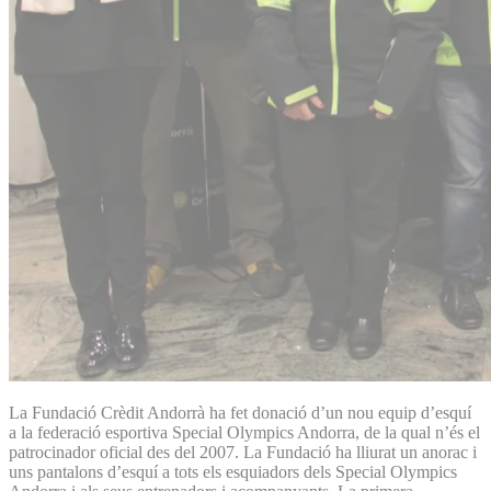
La Fundació Crèdit Andorrà ha fet donació d’un nou equip d’esquí
a la federació esportiva Special Olympics Andorra, de la qual n’és el
patrocinador oficial des del 2007. La Fundació ha lliurat un anorac i
uns pantalons d’esquí a tots els esquiadors dels Special Olympics