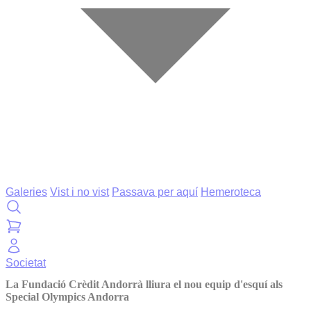
Galeries
Vist i no vist
Passava per aquí
Hemeroteca
Societat
La Fundació Crèdit Andorrà lliura el nou equip d'esquí als
Special Olympics Andorra