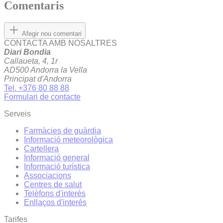
Comentaris
Afegir nou comentari
CONTACTA AMB NOSALTRES
Diari Bondia
Callaueta, 4, 1r
AD500 Andorra la Vella
Principat d'Andorra
Tel. +376 80 88 88
Formulari de contacte
Serveis
Farmàcies de guàrdia
Informació meteorològica
Cartellera
Informació general
Informació turística
Associacions
Centres de salut
Telèfons d'interès
Enllaços d'interés
Tarifes