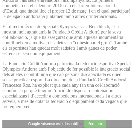
Andorra i als seus entrenadors i acompanyants. La primera
competició en el calendari 2016 serà el Trofeu Internacional
d’Esquí, que tindrà lloc el proper 12 de març, i en el qual participarà
la delegació andorrana juntament amb altres d’internacionals.
El director tècnic de Special Olympics, Isaac Benchluch, s'ha
mostrat molt agraït amb la Fundació Crèdit Andorrà per la seva
col·laboració, ja que ha assegurat que amb aquesta indumentària
contribueixen a motivar els atletes i a "cohesionar el grup". També
els esportistes han quedat molt satisfets i amb ganes de poder
estrenar el seu nou equipament.
La Fundació Crèdit Andorrà patrocina la federació esportiva Special
Olympics Andorra amb l’objectiu de fer possible la integració social
dels atletes i contribuir a que cap persona discapacitada es quedi
sense practicar esport. La directora de la Fundació Crèdit Andorrà,
Francesca Ros, ha explicat que cada any fan una col·laboració
econòmica perquè tinguin l’opció de disposar d'entrenadors
especialitzats i d’accedir a competicions internacionals i a altres
serveis, a més de dotar la federació d'equipament cada vegada que
ho requereixen.
Permetre
Google Adsense està deshabilitat.