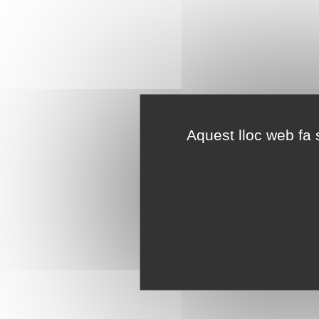
Aquest lloc web fa s