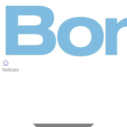
Panell de gestió de galetes
Notícies