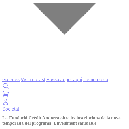
Galeries
Vist i no vist
Passava per aquí
Hemeroteca
Societat
La Fundació Crèdit Andorrà obre les inscripcions de la nova
temporada del programa 'Envelliment saludable'