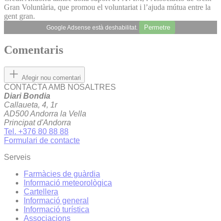
Gran Voluntària, que promou el voluntariat i l’ajuda mútua entre la
gent gran.
Permetre
Google Adsense està deshabilitat.
Comentaris
Afegir nou comentari
CONTACTA AMB NOSALTRES
Diari Bondia
Callaueta, 4, 1r
AD500 Andorra la Vella
Principat d'Andorra
Tel. +376 80 88 88
Formulari de contacte
Serveis
Farmàcies de guàrdia
Informació meteorològica
Cartellera
Informació general
Informació turística
Associacions