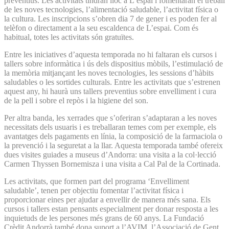
preventius. Les activitats tindran lloc a L’espai i fomentaran el treball
de les noves tecnologies, l’alimentació saludable, l’activitat física o
la cultura. Les inscripcions s’obren dia 7 de gener i es poden fer al
telèfon o directament a la seu escaldenca de L’espai. Com és
habitual, totes les activitats són gratuïtes.
Entre les iniciatives d’aquesta temporada no hi faltaran els cursos i
tallers sobre informàtica i ús dels dispositius mòbils, l’estimulació de
la memòria mitjançant les noves tecnologies, les sessions d’hàbits
saludables o les sortides culturals. Entre les activitats que s’estrenen
aquest any, hi haurà uns tallers preventius sobre envelliment i cura
de la pell i sobre el repòs i la higiene del son.
Per altra banda, les xerrades que s’oferiran s’adaptaran a les noves
necessitats dels usuaris i es treballaran temes com per exemple, els
avantatges dels pagaments en línia, la composició de la farmaciola o
la prevenció i la seguretat a la llar. Aquesta temporada també ofereix
dues visites guiades a museus d’Andorra: una visita a la col·lecció
Carmen Thyssen Bornemisza i una visita a Cal Pal de la Cortinada.
Les activitats, que formen part del programa ‘Envelliment
saludable’, tenen per objectiu fomentar l’activitat física i
proporcionar eines per ajudar a envellir de manera més sana. Els
cursos i tallers estan pensants especialment per donar resposta a les
inquietuds de les persones més grans de 60 anys. La Fundació
Crèdit Andorrà també dona suport a l’AVIM, l’Associació de Gent