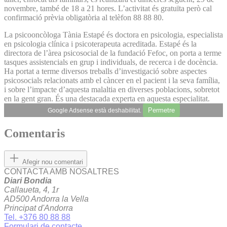
novembre, també de 18 a 21 hores. L’activitat és gratuïta però cal
confirmació prèvia obligatòria al telèfon 88 88 80.
La psicooncòloga Tània Estapé és doctora en psicologia, especialista
en psicologia clínica i psicoterapeuta acreditada. Estapé és la
directora de l’àrea psicosocial de la fundació Fefoc, on porta a terme
tasques assistencials en grup i individuals, de recerca i de docència.
Ha portat a terme diversos treballs d’investigació sobre aspectes
psicosocials relacionats amb el càncer en el pacient i la seva família,
i sobre l’impacte d’aquesta malaltia en diverses poblacions, sobretot
en la gent gran. És una destacada experta en aquesta especialitat.
Permetre
Google Adsense està deshabilitat.
Comentaris
Afegir nou comentari
CONTACTA AMB NOSALTRES
Diari Bondia
Callaueta, 4, 1r
AD500 Andorra la Vella
Principat d'Andorra
Tel. +376 80 88 88
Formulari de contacte