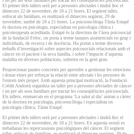
i un per als seus familiars per tractar les conseqüències psicosocials.
El primer dels tallers serà per a persones afectades i tindrà lloc el
dimecres 22 de novembre, de 18 a 21 hores. El següent taller,
enfocat als familiars, es realitzarà el dimecres següent, 29 de
novembre, també de 18 a 21 hores. La psicooncòloga Tània Estapé
és doctora en psicologia, especialista en psicologia clínica i
psicoterapeuta acreditada. Estapé és la directora de l’àrea psicosocial
de la fundació Fefoc, on porta a terme tasques assistencials en grup i
individuals, de recerca i de docència. Ha portat a terme diversos
treballs d’investigació sobre aspectes psicosocials relacionats amb el
càncer en el pacient i la seva família, i sobre l’impacte d’aquesta
malaltia en diverses poblacions, sobretot en la gent gran.
Proporcionar pautes concretes per aprendre a gestionar les emocions
i donar eines per reforçar la relació entre afectats i les persones de
l'entorn més proper. Amb aquesta principal motivació, la Fundació
Crèdit Andorrà organitza un taller per a persones afectades de càncer
i un per als seus familiars per tractar les conseqüències psicosocials.
Els tallers, emmarcats en el programa ‘La salut al dia’ aniran a càrrec
de la doctora en psicologia, psicooncòloga i especialista en
psicologia clínica, Tània Estapé.
El primer dels tallers serà per a persones afectades i tindrà lloc el
dimecres 22 de novembre, de 18 a 21 hores. En aquesta sessió es
treballaran les repercussions psicològiques del càncer. El següent
taller, enfocat als familiars, es realitzarà el dimecres següent, 29 de