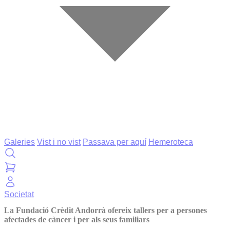
Galeries
Vist i no vist
Passava per aquí
Hemeroteca
Societat
La Fundació Crèdit Andorrà ofereix tallers per a persones
afectades de càncer i per als seus familiars