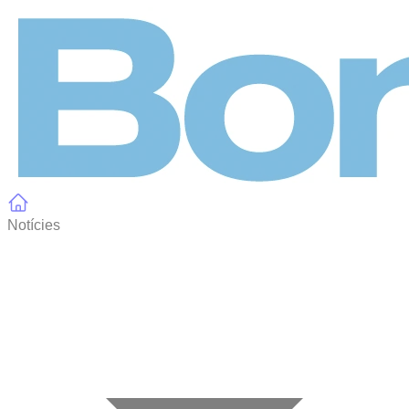
Panell de gestió de galetes
Notícies