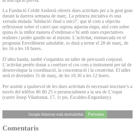
la inscripció prèvia.
La Fundació Crèdit Andorrà ofereix dues activitats per a la gent gran
durant la darrera setmana de març. La primera iniciativa és una
xerrada titulada 'Jubilació: final o inici?', que té com a objectiu
reflexionar sobre el canvi que suposa aquesta etapa, així com sobre
quina és la millor manera d’endinsar-s’hi amb unes expectatives
realistes i poder gaudir-ne al màxim. L’activitat, emmarcada en el
programa Envelliment saludable, es durà a terme el 28 de març, de
les 16 a les 18 hores.
D’altra banda, també s'organitza un taller de percussió corporal.
L’activitat pretén donar a conèixer el cos com a instrument per tal de
desenvolupar la coordinació, la concentració i la creativitat. El taller
serà el divendres 31 de març, de les 10.30 a les 12 hores.
Per assistir a qualsevol de les dues activitats és necessari inscriure’s a
través del telèfon 86 80 25 o presencialment a la seu de L’espai
(carrer Josep Viladomat, 17, 1r pis, Escaldes-Engordany).
Permetre
Google Adsense està deshabilitat.
Comentaris