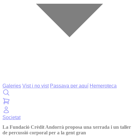
Galeries
Vist i no vist
Passava per aquí
Hemeroteca
Societat
La Fundació Crèdit Andorrà proposa una xerrada i un taller
de percussió corporal per a la gent gran