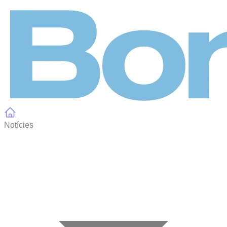
Panell de gestió de galetes
Notícies