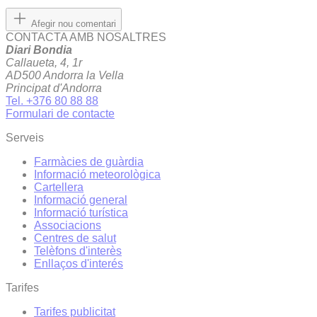
Afegir nou comentari
CONTACTA AMB NOSALTRES
Diari Bondia
Callaueta, 4, 1r
AD500 Andorra la Vella
Principat d'Andorra
Tel. +376 80 88 88
Formulari de contacte
Serveis
Farmàcies de guàrdia
Informació meteorològica
Cartellera
Informació general
Informació turística
Associacions
Centres de salut
Telèfons d'interès
Enllaços d'interés
Tarifes
Tarifes publicitat