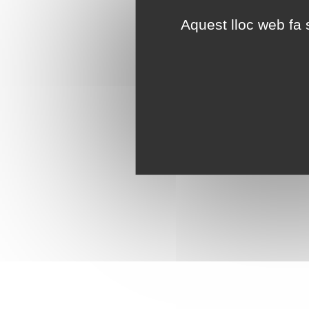
Aquest lloc web fa s